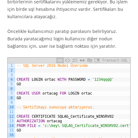
birbirlerinin sertifikalarını yüklememiz gerekiyor. Bu işlem
için birde sql hesabına ihtiyacınız vardır. Sertifikaları bu
kullanıcılara atayacağız.
Öncelikle kullanıcımızı yaratıp parolasını belirliyoruz.
Burada yaratacağımız login kullanıcısı diğer nodun
bağlantısı için, user ise bağlantı noktası için yaratılır.
Transact-SQL
1
-- SQL Server 2016 Node1 Üzerinde
2
3
4
CREATE
LOGIN
ortac
WITH
PASSWORD
=
'1234qqqQ'
5
GO
6
7
CREATE
USER
ortacag
FOR
LOGIN
ortac
8
GO
9
10
-- Sertifikayı sunucuya aktarıyoruz.
11
12
CREATE
CERTIFICATE
SQLAG_Certificate_WINSRV02
13
AUTHORIZATION
ortacag
14
FROM
FILE
=
'c:\key\ SQLAG_Certificate_WINSRV02.cert'
15
GO
16