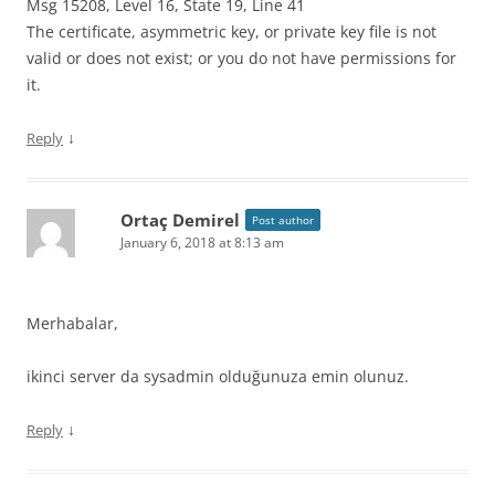
Msg 15208, Level 16, State 19, Line 41
The certificate, asymmetric key, or private key file is not
valid or does not exist; or you do not have permissions for
it.
↓
Reply
Ortaç Demirel
Post author
January 6, 2018 at 8:13 am
Merhabalar,
ikinci server da sysadmin olduğunuza emin olunuz.
↓
Reply