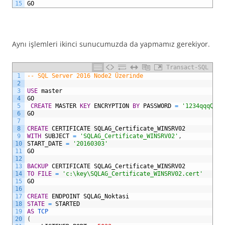
15
GO
Aynı işlemleri ikinci sunucumuzda da yapmamız gerekiyor.
Transact-SQL
1
-- SQL Server 2016 Node2 Üzerinde
2
3
USE
master
4
GO
5
CREATE
MASTER
KEY
ENCRYPTION
BY
PASSWORD
=
'1234qqqQ'
6
GO
7
8
CREATE
CERTIFICATE
SQLAG_Certificate_WINSRV02
9
WITH
SUBJECT
=
'SQLAG_Certificate_WINSRV02'
,
10
START_DATE
=
'20160303'
11
GO
12
13
BACKUP
CERTIFICATE
SQLAG_Certificate_WINSRV02
14
TO
FILE
=
'c:\key\SQLAG_Certificate_WINSRV02.cert'
15
GO
16
17
CREATE
ENDPOINT
SQLAG_Noktasi
18
STATE
=
STARTED
19
AS
TCP
20
(