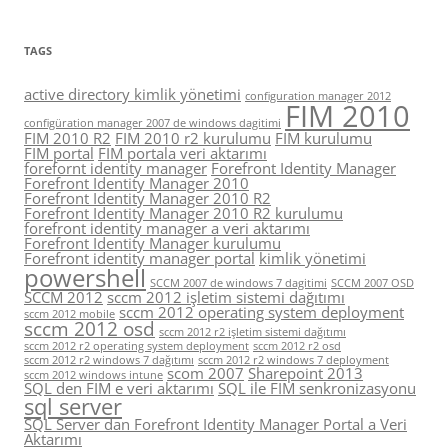
TAGS
active directory kimlik yönetimi
configuration manager 2012
FIM 2010
configüration manager 2007 de windows dagitimi
FIM 2010 R2
FIM 2010 r2 kurulumu
FIM kurulumu
FIM portal
FIM portala veri aktarımı
forefornt identity manager
Forefront Identity Manager
Forefront Identity Manager 2010
Forefront Identity Manager 2010 R2
Forefront Identity Manager 2010 R2 kurulumu
forefront identity manager a veri aktarımı
Forefront Identity Manager kurulumu
Forefront identity manager portal
kimlik yönetimi
powershell
SCCM 2007 de windows 7 dagitimi
SCCM 2007 OSD
SCCM 2012
sccm 2012 işletim sistemi dağıtımı
sccm 2012 operating system deployment
sccm 2012 mobile
sccm 2012 osd
sccm 2012 r2 işletim sistemi dağıtımı
sccm 2012 r2 operating system deployment
sccm 2012 r2 osd
sccm 2012 r2 windows 7 dağıtımı
sccm 2012 r2 windows 7 deployment
scom 2007
Sharepoint 2013
sccm 2012 windows intune
SQL den FIM e veri aktarımı
SQL ile FIM senkronizasyonu
sql server
SQL Server dan Forefront Identity Manager Portal a Veri
Aktarımı