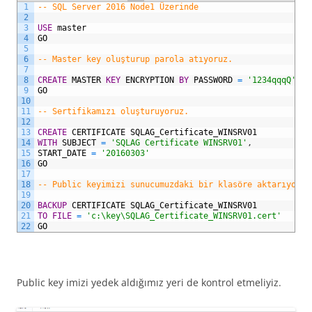
1
-- SQL Server 2016 Node1 Üzerinde
2
3
USE
master
4
GO
5
6
-- Master key oluşturup parola atıyoruz.
7
8
CREATE
MASTER
KEY
ENCRYPTION
BY
PASSWORD
=
'1234qqqQ'
9
GO
10
11
-- Sertifikamızı oluşturuyoruz. 
12
13
CREATE
CERTIFICATE
SQLAG_Certificate_WINSRV01
14
WITH
SUBJECT
=
'SQLAG Certificate WINSRV01'
,
15
START_DATE
=
'20160303'
16
GO
17
18
-- Public keyimizi sunucumuzdaki bir klasöre aktarıyoruz
19
20
BACKUP
CERTIFICATE
SQLAG_Certificate_WINSRV01
21
TO
FILE
=
'c:\key\SQLAG_Certificate_WINSRV01.cert'
22
GO
Public key imizi yedek aldığımız yeri de kontrol etmeliyiz.