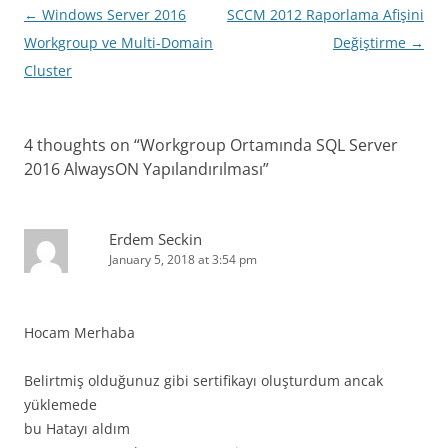
Post
←
Windows Server 2016
SCCM 2012 Raporlama Afişini
navigation
Workgroup ve Multi-Domain
Değiştirme
→
Cluster
4 thoughts on “
Workgroup Ortamında SQL Server
2016 AlwaysON Yapılandırılması
”
Erdem Seckin
January 5, 2018 at 3:54 pm
Hocam Merhaba
Belirtmiş olduğunuz gibi sertifikayı oluşturdum ancak
yüklemede
bu Hatayı aldım