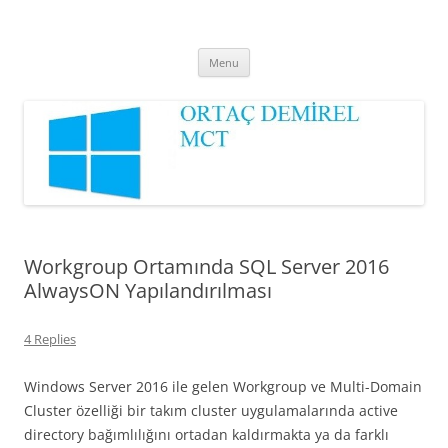
Ortaç DEMİREL
MCT
Skip
Menu
to
content
Workgroup Ortamında SQL Server 2016
AlwaysON Yapılandırılması
4 Replies
Windows Server 2016 ile gelen Workgroup ve Multi-Domain
Cluster özelliği bir takım cluster uygulamalarında active
directory bağımlılığını ortadan kaldırmakta ya da farklı