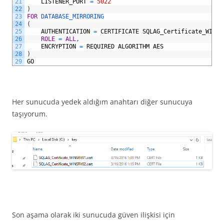
21
LISTENER_PORT
=
5022
22
)
23
FOR
DATABASE_MIRRORING
24
(
25
AUTHENTICATION
=
CERTIFICATE
SQLAG_Certificate_WINSR
26
ROLE
=
ALL
,
27
ENCRYPTION
=
REQUIRED
ALGORITHM
AES
28
)
29
GO
Her sunucuda yedek aldığım anahtarı diğer sunucuya
taşıyorum.
Son aşama olarak iki sunucuda güven ilişkisi için