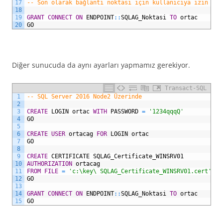
17
-- Son olarak bağlantı noktası için kullanıcıya izin ver
18
19
GRANT
CONNECT
ON
ENDPOINT
::
SQLAG_Noktasi
TO
ortac
20
GO
Diğer sunucuda da aynı ayarları yapmamız gerekiyor.
Transact-SQL
1
-- SQL Server 2016 Node2 Üzerinde
2
3
CREATE
LOGIN
ortac
WITH
PASSWORD
=
'1234qqqQ'
4
GO
5
6
CREATE
USER
ortacag
FOR
LOGIN
ortac
7
GO
8
9
CREATE
CERTIFICATE
SQLAG_Certificate_WINSRV01
10
AUTHORIZATION
ortacag
11
FROM
FILE
=
'c:\key\ SQLAG_Certificate_WINSRV01.cert'
12
GO
13
14
GRANT
CONNECT
ON
ENDPOINT
::
SQLAG_Noktasi
TO
ortac
15
GO