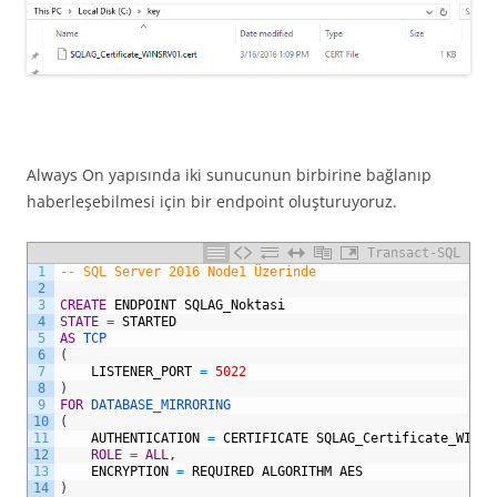
Always On yapısında iki sunucunun birbirine bağlanıp
haberleşebilmesi için bir endpoint oluşturuyoruz.
Transact-SQL
1
-- SQL Server 2016 Node1 Üzerinde
2
3
CREATE
ENDPOINT
SQLAG_Noktasi
4
STATE
=
STARTED
5
AS
TCP
6
(
7
LISTENER_PORT
=
5022
8
)
9
FOR
DATABASE_MIRRORING
10
(
11
AUTHENTICATION
=
CERTIFICATE
SQLAG_Certificate_WINSR
12
ROLE
=
ALL
,
13
ENCRYPTION
=
REQUIRED
ALGORITHM
AES
14
)