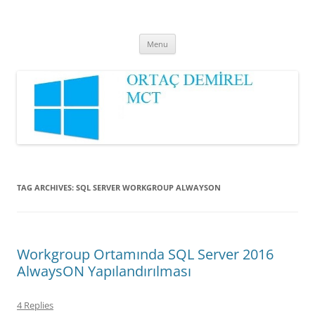
Ortaç DEMİREL
MCT
Skip
Menu
to
content
TAG ARCHIVES:
SQL SERVER WORKGROUP ALWAYSON
Workgroup Ortamında SQL Server 2016
AlwaysON Yapılandırılması
4 Replies