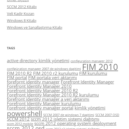
SCCM 2012 Kitabı
Veli Kadir Kozan
Windows 8 Kitabı
Windows ve Sanallaştırma Kitabı
TAGS
active directory kimlik yönetimi
configuration manager 2012
FIM 2010
configüration manager 2007 de windows dagitimi
FIM 2010 R2
FIM 2010 r2 kurulumu
FIM kurulumu
FIM portal
FIM portala veri aktarımı
forefornt identity manager
Forefront Identity Manager
Forefront Identity Manager 2010
Forefront Identity Manager 2010 R2
Forefront Identity Manager 2010 R2 kurulumu
forefront identity manager a veri aktarımı
Forefront Identity Manager kurulumu
Forefront identity manager portal
kimlik yönetimi
powershell
SCCM 2007 de windows 7 dagitimi
SCCM 2007 OSD
SCCM 2012
sccm 2012 işletim sistemi dağıtımı
sccm 2012 operating system deployment
sccm 2012 mobile
sccm 2012 osd
sccm 2012 r2 işletim sistemi dağıtımı