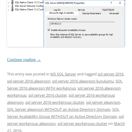
Continue reading
→
This entry was posted in
MS SQL Server
and tagged
sql server 2016
,
sql server 2016 alwayson
,
sql server 2016 alwayson kurulumu
,
SQL
Server 2016 alwayson WITH workgorup
,
sql server 2016 alwayson
workgroup
,
sql server 2016 cluster
,
sql server 2016 workgroup
alwayson
,
sql server 2016 workgroup cluster
,
sql server alwayson
,
SQL Server alwayson WITHOUT an Active Directory Domain
,
SQL
Server Availability Group WITHOUT an Active Directory Domain
,
sql
server workgroup alwayson
,
sql server workgroup cluster
on
March
21, 2016
.