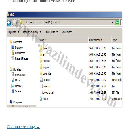
smsadmin için full control yetkisi veriyorum.
Continue reading
→