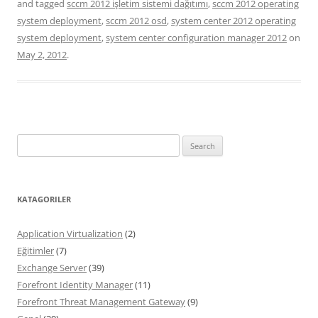
and tagged
sccm 2012 işletim sistemi dağıtımı
,
sccm 2012 operating
system deployment
,
sccm 2012 osd
,
system center 2012 operating
system deployment
,
system center configuration manager 2012
on
May 2, 2012
.
Search
for:
KATAGORILER
Application Virtualization
(2)
Eğitimler
(7)
Exchange Server
(39)
Forefront Identity Manager
(11)
Forefront Threat Management Gateway
(9)