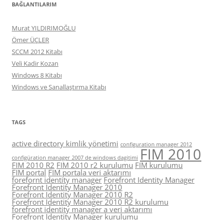
BAĞLANTILARIM
Murat YILDIRIMOĞLU
Ömer ÜÇLER
SCCM 2012 Kitabı
Veli Kadir Kozan
Windows 8 Kitabı
Windows ve Sanallaştırma Kitabı
TAGS
active directory kimlik yönetimi
configuration manager 2012
FIM 2010
configüration manager 2007 de windows dagitimi
FIM 2010 R2
FIM 2010 r2 kurulumu
FIM kurulumu
FIM portal
FIM portala veri aktarımı
forefornt identity manager
Forefront Identity Manager
Forefront Identity Manager 2010
Forefront Identity Manager 2010 R2
Forefront Identity Manager 2010 R2 kurulumu
forefront identity manager a veri aktarımı
Forefront Identity Manager kurulumu