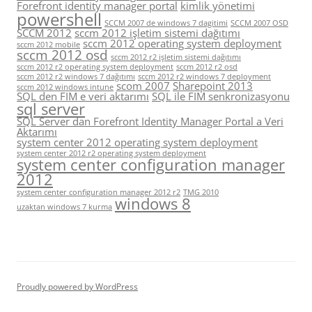
Forefront identity manager portal
kimlik yönetimi
powershell
SCCM 2007 de windows 7 dagitimi
SCCM 2007 OSD
SCCM 2012
sccm 2012 işletim sistemi dağıtımı
sccm 2012 operating system deployment
sccm 2012 mobile
sccm 2012 osd
sccm 2012 r2 işletim sistemi dağıtımı
sccm 2012 r2 operating system deployment
sccm 2012 r2 osd
sccm 2012 r2 windows 7 dağıtımı
sccm 2012 r2 windows 7 deployment
scom 2007
Sharepoint 2013
sccm 2012 windows intune
SQL den FIM e veri aktarımı
SQL ile FIM senkronizasyonu
sql server
SQL Server dan Forefront Identity Manager Portal a Veri
Aktarımı
system center 2012 operating system deployment
system center 2012 r2 operating system deployment
system center configuration manager
2012
system center configuration manager 2012 r2
TMG 2010
windows 8
uzaktan windows 7 kurma
Proudly powered by WordPress