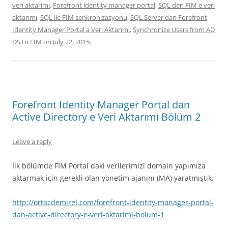
veri aktarımı
,
Forefront identity manager portal
,
SQL den FIM e veri
aktarımı
,
SQL ile FIM senkronizasyonu
,
SQL Server dan Forefront
Identity Manager Portal a Veri Aktarımı
,
Synchronize Users from AD
DS to FIM
on
July 22, 2015
.
Forefront Identity Manager Portal dan
Active Directory e Veri Aktarımı Bölüm 2
Leave a reply
İlk bölümde FIM Portal daki verilerimizi domain yapımıza
aktarmak için gerekli olan yönetim ajanını (MA) yaratmıştık.
http://ortacdemirel.com/forefront-identity-manager-portal-
dan-active-directory-e-veri-aktarimi-bolum-1