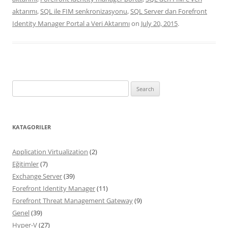
aktarımı
,
SQL ile FIM senkronizasyonu
,
SQL Server dan Forefront
Identity Manager Portal a Veri Aktarımı
on
July 20, 2015
.
Search
for:
KATAGORILER
Application Virtualization
(2)
Eğitimler
(7)
Exchange Server
(39)
Forefront Identity Manager
(11)
Forefront Threat Management Gateway
(9)
Genel
(39)
Hyper-V
(27)