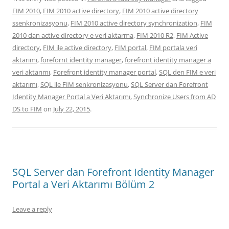
FIM 2010
,
FIM 2010 active directory
,
FIM 2010 active directory
ssenkronizasyonu
,
FIM 2010 active directory synchronization
,
FIM
2010 dan active directory e veri aktarma
,
FIM 2010 R2
,
FIM Active
directory
,
FIM ile active directory
,
FIM portal
,
FIM portala veri
aktarımı
,
forefornt identity manager
,
forefront identity manager a
veri aktarımı
,
Forefront identity manager portal
,
SQL den FIM e veri
aktarımı
,
SQL ile FIM senkronizasyonu
,
SQL Server dan Forefront
Identity Manager Portal a Veri Aktarımı
,
Synchronize Users from AD
DS to FIM
on
July 22, 2015
.
SQL Server dan Forefront Identity Manager
Portal a Veri Aktarımı Bölüm 2
Leave a reply