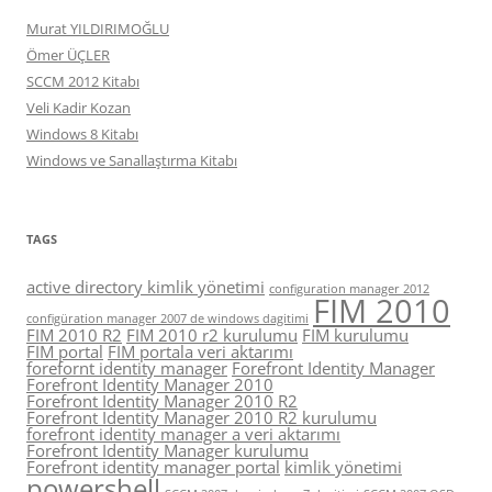
Murat YILDIRIMOĞLU
Ömer ÜÇLER
SCCM 2012 Kitabı
Veli Kadir Kozan
Windows 8 Kitabı
Windows ve Sanallaştırma Kitabı
TAGS
active directory kimlik yönetimi
configuration manager 2012
FIM 2010
configüration manager 2007 de windows dagitimi
FIM 2010 R2
FIM 2010 r2 kurulumu
FIM kurulumu
FIM portal
FIM portala veri aktarımı
forefornt identity manager
Forefront Identity Manager
Forefront Identity Manager 2010
Forefront Identity Manager 2010 R2
Forefront Identity Manager 2010 R2 kurulumu
forefront identity manager a veri aktarımı
Forefront Identity Manager kurulumu
Forefront identity manager portal
kimlik yönetimi
powershell