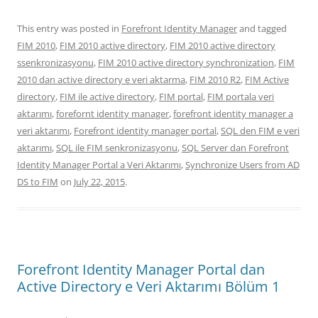
This entry was posted in
Forefront Identity Manager
and tagged
FIM 2010
,
FIM 2010 active directory
,
FIM 2010 active directory
ssenkronizasyonu
,
FIM 2010 active directory synchronization
,
FIM
2010 dan active directory e veri aktarma
,
FIM 2010 R2
,
FIM Active
directory
,
FIM ile active directory
,
FIM portal
,
FIM portala veri
aktarımı
,
forefornt identity manager
,
forefront identity manager a
veri aktarımı
,
Forefront identity manager portal
,
SQL den FIM e veri
aktarımı
,
SQL ile FIM senkronizasyonu
,
SQL Server dan Forefront
Identity Manager Portal a Veri Aktarımı
,
Synchronize Users from AD
DS to FIM
on
July 22, 2015
.
Forefront Identity Manager Portal dan
Active Directory e Veri Aktarımı Bölüm 1