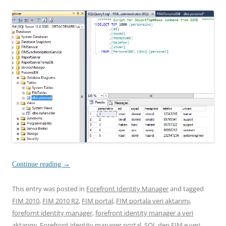
Continue reading
→
This entry was posted in
Forefront Identity Manager
and tagged
FIM 2010
,
FIM 2010 R2
,
FIM portal
,
FIM portala veri aktarımı
,
forefornt identity manager
,
forefront identity manager a veri
aktarımı
,
Forefront identity manager portal
,
SQL den FIM e veri