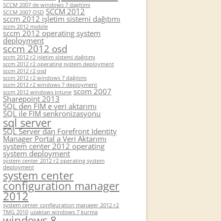
SCCM 2007 de windows 7 dagitimi
SCCM 2012
SCCM 2007 OSD
sccm 2012 işletim sistemi dağıtımı
sccm 2012 mobile
sccm 2012 operating system
deployment
sccm 2012 osd
sccm 2012 r2 işletim sistemi dağıtımı
sccm 2012 r2 operating system deployment
sccm 2012 r2 osd
sccm 2012 r2 windows 7 dağıtımı
sccm 2012 r2 windows 7 deployment
scom 2007
sccm 2012 windows intune
Sharepoint 2013
SQL den FIM e veri aktarımı
SQL ile FIM senkronizasyonu
sql server
SQL Server dan Forefront Identity
Manager Portal a Veri Aktarımı
system center 2012 operating
system deployment
system center 2012 r2 operating system
deployment
system center
configuration manager
2012
system center configuration manager 2012 r2
TMG 2010
uzaktan windows 7 kurma
windows 8