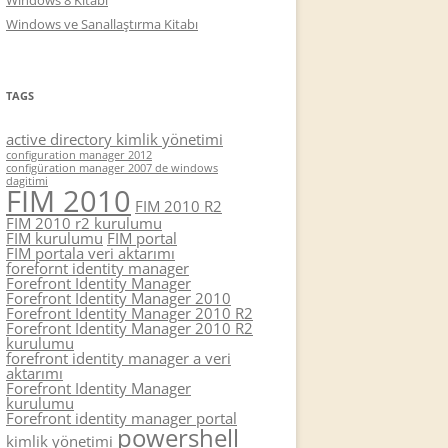
Windows 8 Kitabı
Windows ve Sanallaştırma Kitabı
TAGS
active directory kimlik yönetimi
configuration manager 2012
configüration manager 2007 de windows
dagitimi
FIM 2010
FIM 2010 R2
FIM 2010 r2 kurulumu
FIM kurulumu
FIM portal
FIM portala veri aktarımı
forefornt identity manager
Forefront Identity Manager
Forefront Identity Manager 2010
Forefront Identity Manager 2010 R2
Forefront Identity Manager 2010 R2
kurulumu
forefront identity manager a veri
aktarımı
Forefront Identity Manager
kurulumu
Forefront identity manager portal
powershell
kimlik yönetimi