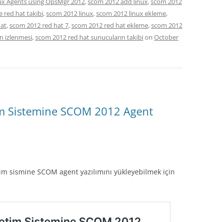
ux Agents using OpsMgr 2012
,
scom 2012 add linux
,
scom 2012
e red hat takibi
,
scom 2012 linux
,
scom 2012 linux ekleme
,
hat
,
scom 2012 red hat 7
,
scom 2012 red hat ekleme
,
scom 2012
n izlenmesi
,
scom 2012 red hat sunucuların takibi
on
October
tim Sistemine SCOM 2012 Agent
tim sismine SCOM agent yazılımını yükleyebilmek için