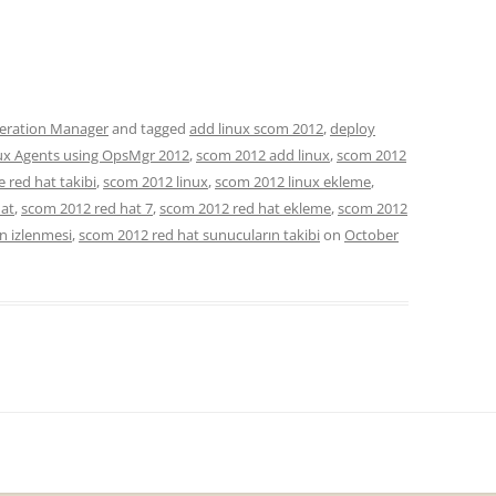
eration Manager
and tagged
add linux scom 2012
,
deploy
ux Agents using OpsMgr 2012
,
scom 2012 add linux
,
scom 2012
e red hat takibi
,
scom 2012 linux
,
scom 2012 linux ekleme
,
hat
,
scom 2012 red hat 7
,
scom 2012 red hat ekleme
,
scom 2012
n izlenmesi
,
scom 2012 red hat sunucuların takibi
on
October