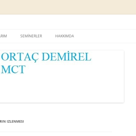
Skip
to
ARIM
SEMİNERLER
HAKKIMDA
content
RIN IZLENMESI