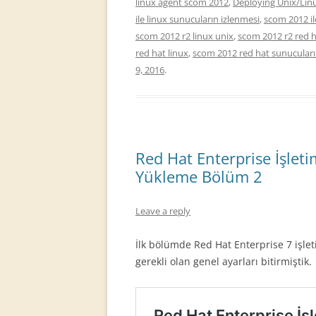
linux agent scom 2012
,
Deploying Unix/Lin
ile linux sunucuların izlenmesi
,
scom 2012 il
scom 2012 r2 linux unix
,
scom 2012 r2 red 
red hat linux
,
scom 2012 red hat sunucuları
9, 2016
.
Red Hat Enterprise İşle
Yükleme Bölüm 2
Leave a reply
İlk bölümde Red Hat Enterprise 7 işle
gerekli olan genel ayarları bitirmiştik.