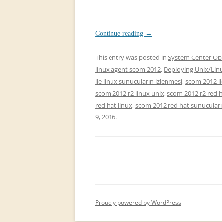
Continue reading
→
This entry was posted in
System Center Op
linux agent scom 2012
,
Deploying Unix/Lin
ile linux sunucuların izlenmesi
,
scom 2012 il
scom 2012 r2 linux unix
,
scom 2012 r2 red 
red hat linux
,
scom 2012 red hat sunucuları
9, 2016
.
Proudly powered by WordPress