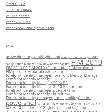
Ömer ÜÇLER
SCCM 2012 Kitabı
Veli Kadir Kozan
Windows 8 Kitabı
Windows ve Sanallaştırma Kitabı
TAGS
active directory kimlik yönetimi
configuration manager 2012
FIM 2010
configüration manager 2007 de windows dagitimi
FIM 2010 R2
FIM 2010 r2 kurulumu
FIM kurulumu
FIM portal
FIM portala veri aktarımı
forefornt identity manager
Forefront Identity Manager
Forefront Identity Manager 2010
Forefront Identity Manager 2010 R2
Forefront Identity Manager 2010 R2 kurulumu
forefront identity manager a veri aktarımı
Forefront Identity Manager kurulumu
Forefront identity manager portal
kimlik yönetimi
powershell
SCCM 2007 de windows 7 dagitimi
SCCM 2007 OSD
SCCM 2012
sccm 2012 işletim sistemi dağıtımı
sccm 2012 operating system deployment
sccm 2012 mobile