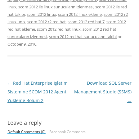
linux
,
scom 2012 ile linux sunucuların izlenmesi
,
scom 2012 ile red
hat takibi
,
scom 2012 linux
,
scom 2012 linux ekleme
,
scom 2012 r2
linux unix
,
scom 2012 r2 red hat
,
scom 2012 red hat 7
,
scom 2012
red hat ekleme
,
scom 2012 red hat linux
,
scom 2012 red hat
sunucuların izlenmesi
,
scom 2012 red hat sunucuların takibi
on
October 9, 2016
.
Post
←
Red Hat Enterprise İşletim
Download SQL Server
navigation
Sistemine SCOM 2012 Agent
Management Studio (SSMS)
Yükleme Bölüm 2
→
Leave a reply
Default Comments (0)
Facebook Comments