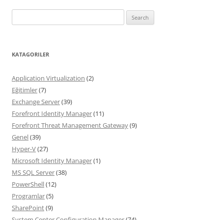
Search
for:
KATAGORILER
Application Virtualization
(2)
Eğitimler
(7)
Exchange Server
(39)
Forefront Identity Manager
(11)
Forefront Threat Management Gateway
(9)
Genel
(39)
Hyper-V
(27)
Microsoft Identity Manager
(1)
MS SQL Server
(38)
PowerShell
(12)
Programlar
(5)
SharePoint
(9)
System Center Configuration Manager
(74)