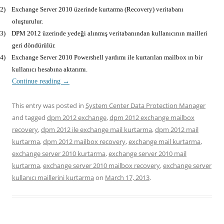
2)
Exchange Server 2010 üzerinde kurtarma (Recovery) veritabanı
oluşturulur.
3)
DPM 2012 üzerinde yedeği alınmış veritabanından kullanıcının mailleri
geri döndürülür.
4)
Exchange Server 2010 Powershell yardımı ile kurtarılan mailbox ın bir
kullanıcı hesabına aktarımı.
Continue reading
→
This entry was posted in
System Center Data Protection Manager
and tagged
dpm 2012 exchange
,
dpm 2012 exchange mailbox
recovery
,
dpm 2012 ile exchange mail kurtarma
,
dpm 2012 mail
kurtarma
,
dpm 2012 mailbox recovery
,
exchange mail kurtarma
,
exchange server 2010 kurtarma
,
exchange server 2010 mail
kurtarma
,
exchange server 2010 mailbox recovery
,
exchange server
kullanıcı maillerini kurtarma
on
March 17, 2013
.