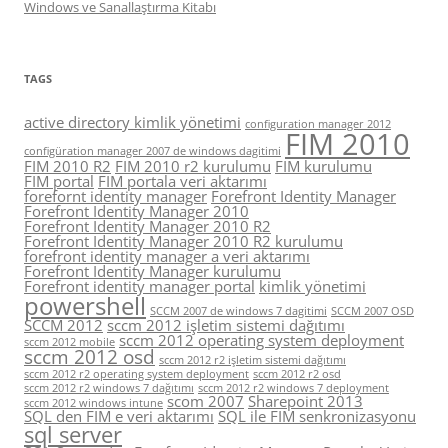
Windows ve Sanallaştırma Kitabı
TAGS
active directory kimlik yönetimi
configuration manager 2012
FIM 2010
configüration manager 2007 de windows dagitimi
FIM 2010 R2
FIM 2010 r2 kurulumu
FIM kurulumu
FIM portal
FIM portala veri aktarımı
forefornt identity manager
Forefront Identity Manager
Forefront Identity Manager 2010
Forefront Identity Manager 2010 R2
Forefront Identity Manager 2010 R2 kurulumu
forefront identity manager a veri aktarımı
Forefront Identity Manager kurulumu
Forefront identity manager portal
kimlik yönetimi
powershell
SCCM 2007 de windows 7 dagitimi
SCCM 2007 OSD
SCCM 2012
sccm 2012 işletim sistemi dağıtımı
sccm 2012 operating system deployment
sccm 2012 mobile
sccm 2012 osd
sccm 2012 r2 işletim sistemi dağıtımı
sccm 2012 r2 operating system deployment
sccm 2012 r2 osd
sccm 2012 r2 windows 7 dağıtımı
sccm 2012 r2 windows 7 deployment
scom 2007
Sharepoint 2013
sccm 2012 windows intune
SQL den FIM e veri aktarımı
SQL ile FIM senkronizasyonu
sql server