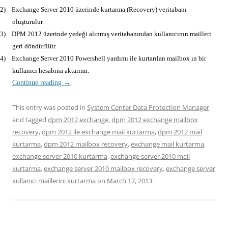
2)
Exchange Server 2010 üzerinde kurtarma (Recovery) veritabanı
oluşturulur.
3)
DPM 2012 üzerinde yedeği alınmış veritabanından kullanıcının mailleri
geri döndürülür.
4)
Exchange Server 2010 Powershell yardımı ile kurtarılan mailbox ın bir
kullanıcı hesabına aktarımı.
Continue reading
→
This entry was posted in
System Center Data Protection Manager
and tagged
dpm 2012 exchange
,
dpm 2012 exchange mailbox
recovery
,
dpm 2012 ile exchange mail kurtarma
,
dpm 2012 mail
kurtarma
,
dpm 2012 mailbox recovery
,
exchange mail kurtarma
,
exchange server 2010 kurtarma
,
exchange server 2010 mail
kurtarma
,
exchange server 2010 mailbox recovery
,
exchange server
kullanıcı maillerini kurtarma
on
March 17, 2013
.