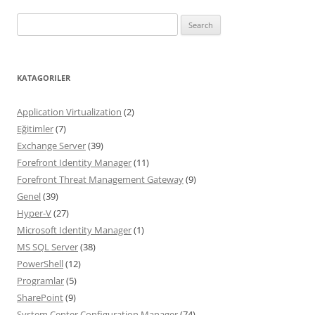
Search
for:
KATAGORILER
Application Virtualization
(2)
Eğitimler
(7)
Exchange Server
(39)
Forefront Identity Manager
(11)
Forefront Threat Management Gateway
(9)
Genel
(39)
Hyper-V
(27)
Microsoft Identity Manager
(1)
MS SQL Server
(38)
PowerShell
(12)
Programlar
(5)
SharePoint
(9)
System Center Configuration Manager
(74)