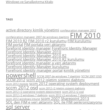
Windows ve Sanallaştırma Kitabı
TAGS
active directory kimlik yönetimi
configuration manager 2012
FIM 2010
configüration manager 2007 de windows dagitimi
FIM 2010 R2
FIM 2010 r2 kurulumu
FIM kurulumu
FIM portal
FIM portala veri aktarımı
forefornt identity manager
Forefront Identity Manager
Forefront Identity Manager 2010
Forefront Identity Manager 2010 R2
Forefront Identity Manager 2010 R2 kurulumu
forefront identity manager a veri aktarımı
Forefront Identity Manager kurulumu
Forefront identity manager portal
kimlik yönetimi
powershell
SCCM 2007 de windows 7 dagitimi
SCCM 2007 OSD
SCCM 2012
sccm 2012 işletim sistemi dağıtımı
sccm 2012 operating system deployment
sccm 2012 mobile
sccm 2012 osd
sccm 2012 r2 işletim sistemi dağıtımı
sccm 2012 r2 operating system deployment
sccm 2012 r2 osd
sccm 2012 r2 windows 7 dağıtımı
sccm 2012 r2 windows 7 deployment
scom 2007
Sharepoint 2013
sccm 2012 windows intune
SQL den FIM e veri aktarımı
SQL ile FIM senkronizasyonu
sql server