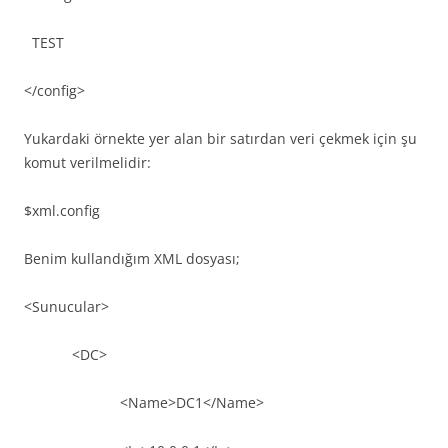
TEST
</config>
Yukardaki örnekte yer alan bir satırdan veri çekmek için şu
komut verilmelidir:
$xml.config
Benim kullandığım XML dosyası;
<Sunucular>
<DC>
<Name>DC1</Name>