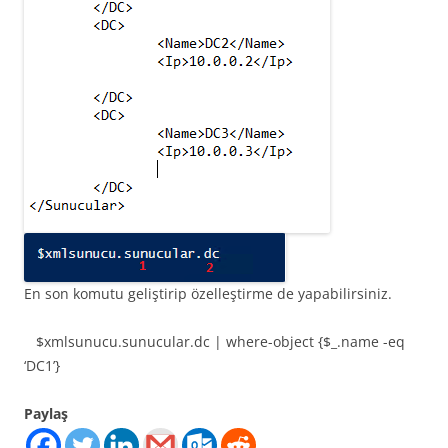
En son komutu geliştirip özelleştirme de yapabilirsiniz.
$xmlsunucu.sunucular.dc | where-object {$_.name -eq
‘DC1’}
Paylaş