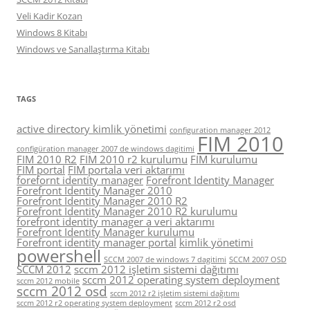
Veli Kadir Kozan
Windows 8 Kitabı
Windows ve Sanallaştırma Kitabı
TAGS
active directory kimlik yönetimi
configuration manager 2012
FIM 2010
configüration manager 2007 de windows dagitimi
FIM 2010 R2
FIM 2010 r2 kurulumu
FIM kurulumu
FIM portal
FIM portala veri aktarımı
forefornt identity manager
Forefront Identity Manager
Forefront Identity Manager 2010
Forefront Identity Manager 2010 R2
Forefront Identity Manager 2010 R2 kurulumu
forefront identity manager a veri aktarımı
Forefront Identity Manager kurulumu
Forefront identity manager portal
kimlik yönetimi
powershell
SCCM 2007 de windows 7 dagitimi
SCCM 2007 OSD
SCCM 2012
sccm 2012 işletim sistemi dağıtımı
sccm 2012 operating system deployment
sccm 2012 mobile
sccm 2012 osd
sccm 2012 r2 işletim sistemi dağıtımı
sccm 2012 r2 operating system deployment
sccm 2012 r2 osd