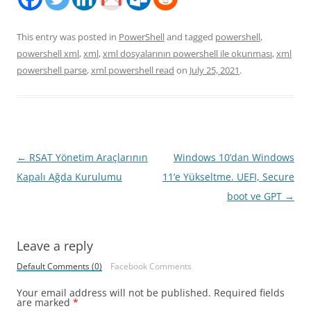
This entry was posted in
PowerShell
and tagged
powershell
,
powershell xml
,
xml
,
xml dosyalarının powershell ile okunması
,
xml
powershell parse
,
xml powershell read
on
July 25, 2021
.
Post
←
RSAT Yönetim Araçlarının
Windows 10’dan Windows
navigation
Kapalı Ağda Kurulumu
11’e Yükseltme. UEFI, Secure
boot ve GPT
→
Leave a reply
Default Comments (0)
Facebook Comments
Your email address will not be published.
Required fields
are marked
*