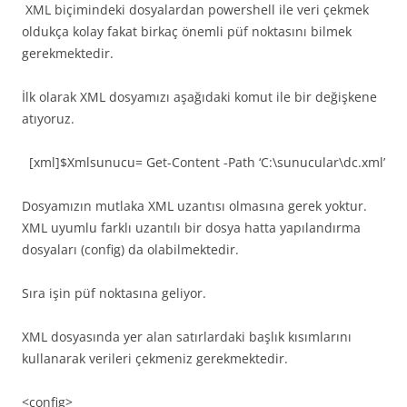
XML biçimindeki dosyalardan powershell ile veri çekmek
oldukça kolay fakat birkaç önemli püf noktasını bilmek
gerekmektedir.
İlk olarak XML dosyamızı aşağıdaki komut ile bir değişkene
atıyoruz.
[xml]$Xmlsunucu= Get-Content -Path ‘C:\sunucular\dc.xml’
Dosyamızın mutlaka XML uzantısı olmasına gerek yoktur.
XML uyumlu farklı uzantılı bir dosya hatta yapılandırma
dosyaları (config) da olabilmektedir.
Sıra işin püf noktasına geliyor.
XML dosyasında yer alan satırlardaki başlık kısımlarını
kullanarak verileri çekmeniz gerekmektedir.
<config>