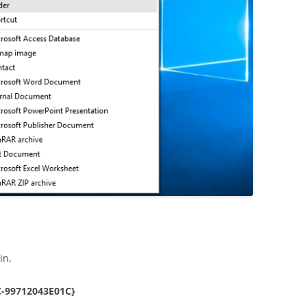
in,
-99712043E01C}