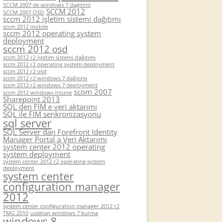
SCCM 2007 de windows 7 dagitimi
SCCM 2012
SCCM 2007 OSD
sccm 2012 işletim sistemi dağıtımı
sccm 2012 mobile
sccm 2012 operating system
deployment
sccm 2012 osd
sccm 2012 r2 işletim sistemi dağıtımı
sccm 2012 r2 operating system deployment
sccm 2012 r2 osd
sccm 2012 r2 windows 7 dağıtımı
sccm 2012 r2 windows 7 deployment
scom 2007
sccm 2012 windows intune
Sharepoint 2013
SQL den FIM e veri aktarımı
SQL ile FIM senkronizasyonu
sql server
SQL Server dan Forefront Identity
Manager Portal a Veri Aktarımı
system center 2012 operating
system deployment
system center 2012 r2 operating system
deployment
system center
configuration manager
2012
system center configuration manager 2012 r2
TMG 2010
uzaktan windows 7 kurma
windows 8