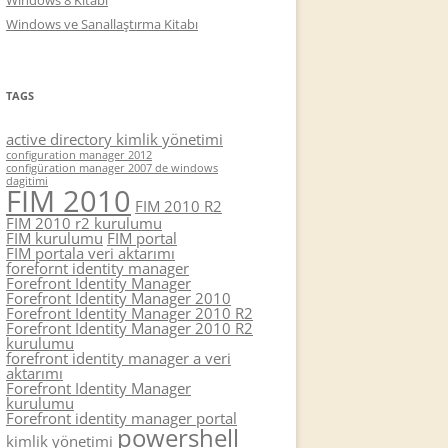
Windows 8 Kitabı
Windows ve Sanallaştırma Kitabı
TAGS
active directory kimlik yönetimi
configuration manager 2012
configüration manager 2007 de windows
dagitimi
FIM 2010
FIM 2010 R2
FIM 2010 r2 kurulumu
FIM kurulumu
FIM portal
FIM portala veri aktarımı
forefornt identity manager
Forefront Identity Manager
Forefront Identity Manager 2010
Forefront Identity Manager 2010 R2
Forefront Identity Manager 2010 R2
kurulumu
forefront identity manager a veri
aktarımı
Forefront Identity Manager
kurulumu
Forefront identity manager portal
powershell
kimlik yönetimi