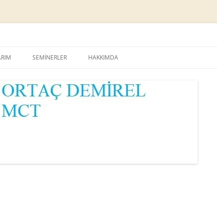
Skip
to
ARIM
SEMİNERLER
HAKKIMDA
content