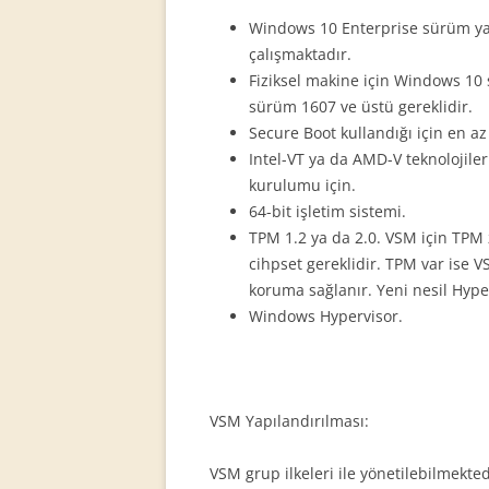
Windows 10 Enterprise sürüm ya
çalışmaktadır.
Fiziksel makine için Windows 10
sürüm 1607 ve üstü gereklidir.
Secure Boot kullandığı için en az
Intel-VT ya da AMD-V teknolojile
kurulumu için.
64-bit işletim sistemi.
TPM 1.2 ya da 2.0. VSM için TPM 
cihpset gereklidir. TPM var ise V
koruma sağlanır. Yeni nesil Hyper
Windows Hypervisor.
VSM Yapılandırılması:
VSM grup ilkeleri ile yönetilebilmekted