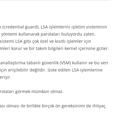
(credential guard), LSA işlemlerini işletim sisteminin
 yöntemi kullanarak parolaları buluyordu zaten.
stemi LSA gibi çok özel ve kısıtlı işlemler için
eri korur ve bir takım bilgileri kernel içerisine gizler.
sanallaştırma tabanlı güvenlik (VSM) kullanır ve bu veri
çin erişilebilir değildir. İzole edilen LSA işlemlerine
rişir.
parolaları görmek mümkün olmaz.
ı olması ile birlikte birçok ön gereksinimi de ihtiyaç