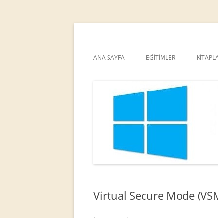
MCT
Ortaç DEMİREL
ANA SAYFA
EĞİTİMLER
KİTAPL
Virtual Secure Mode (VS