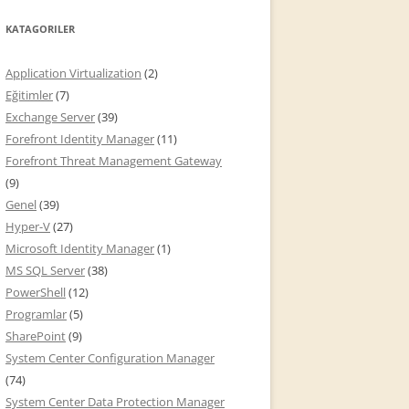
KATAGORILER
Application Virtualization
(2)
Eğitimler
(7)
Exchange Server
(39)
Forefront Identity Manager
(11)
Forefront Threat Management Gateway
(9)
Genel
(39)
Hyper-V
(27)
Microsoft Identity Manager
(1)
MS SQL Server
(38)
PowerShell
(12)
Programlar
(5)
SharePoint
(9)
System Center Configuration Manager
(74)
System Center Data Protection Manager