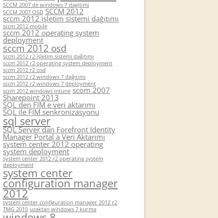
SCCM 2007 de windows 7 dagitimi
SCCM 2012
SCCM 2007 OSD
sccm 2012 işletim sistemi dağıtımı
sccm 2012 mobile
sccm 2012 operating system
deployment
sccm 2012 osd
sccm 2012 r2 işletim sistemi dağıtımı
sccm 2012 r2 operating system deployment
sccm 2012 r2 osd
sccm 2012 r2 windows 7 dağıtımı
sccm 2012 r2 windows 7 deployment
scom 2007
sccm 2012 windows intune
Sharepoint 2013
SQL den FIM e veri aktarımı
SQL ile FIM senkronizasyonu
sql server
SQL Server dan Forefront Identity
Manager Portal a Veri Aktarımı
system center 2012 operating
system deployment
system center 2012 r2 operating system
deployment
system center
configuration manager
2012
system center configuration manager 2012 r2
TMG 2010
uzaktan windows 7 kurma
windows 8