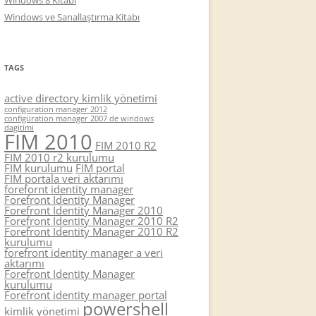
Windows 8 Kitabı
Windows ve Sanallaştırma Kitabı
TAGS
active directory kimlik yönetimi
configuration manager 2012
configüration manager 2007 de windows
dagitimi
FIM 2010
FIM 2010 R2
FIM 2010 r2 kurulumu
FIM kurulumu
FIM portal
FIM portala veri aktarımı
forefornt identity manager
Forefront Identity Manager
Forefront Identity Manager 2010
Forefront Identity Manager 2010 R2
Forefront Identity Manager 2010 R2
kurulumu
forefront identity manager a veri
aktarımı
Forefront Identity Manager
kurulumu
Forefront identity manager portal
powershell
kimlik yönetimi