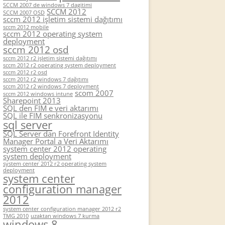
SCCM 2007 de windows 7 dagitimi
SCCM 2012
SCCM 2007 OSD
sccm 2012 işletim sistemi dağıtımı
sccm 2012 mobile
sccm 2012 operating system
deployment
sccm 2012 osd
sccm 2012 r2 işletim sistemi dağıtımı
sccm 2012 r2 operating system deployment
sccm 2012 r2 osd
sccm 2012 r2 windows 7 dağıtımı
sccm 2012 r2 windows 7 deployment
scom 2007
sccm 2012 windows intune
Sharepoint 2013
SQL den FIM e veri aktarımı
SQL ile FIM senkronizasyonu
sql server
SQL Server dan Forefront Identity
Manager Portal a Veri Aktarımı
system center 2012 operating
system deployment
system center 2012 r2 operating system
deployment
system center
configuration manager
2012
system center configuration manager 2012 r2
TMG 2010
uzaktan windows 7 kurma
windows 8