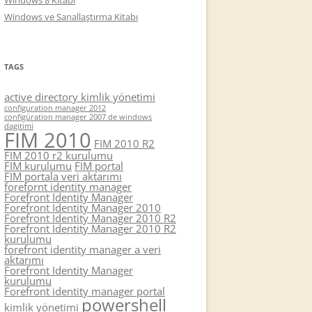
Windows 8 Kitabı
Windows ve Sanallaştırma Kitabı
TAGS
active directory kimlik yönetimi
configuration manager 2012
configüration manager 2007 de windows
dagitimi
FIM 2010
FIM 2010 R2
FIM 2010 r2 kurulumu
FIM kurulumu
FIM portal
FIM portala veri aktarımı
forefornt identity manager
Forefront Identity Manager
Forefront Identity Manager 2010
Forefront Identity Manager 2010 R2
Forefront Identity Manager 2010 R2
kurulumu
forefront identity manager a veri
aktarımı
Forefront Identity Manager
kurulumu
Forefront identity manager portal
powershell
kimlik yönetimi