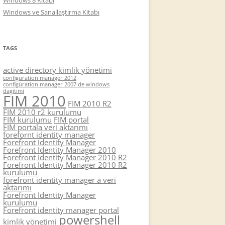
Windows 8 Kitabı
Windows ve Sanallaştırma Kitabı
TAGS
active directory kimlik yönetimi
configuration manager 2012
configüration manager 2007 de windows
dagitimi
FIM 2010
FIM 2010 R2
FIM 2010 r2 kurulumu
FIM kurulumu
FIM portal
FIM portala veri aktarımı
forefornt identity manager
Forefront Identity Manager
Forefront Identity Manager 2010
Forefront Identity Manager 2010 R2
Forefront Identity Manager 2010 R2
kurulumu
forefront identity manager a veri
aktarımı
Forefront Identity Manager
kurulumu
Forefront identity manager portal
powershell
kimlik yönetimi