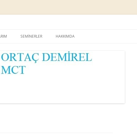
Skip
to
ARIM
SEMİNERLER
HAKKIMDA
content