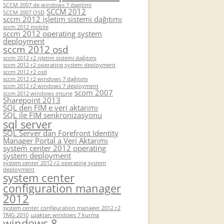
SCCM 2007 de windows 7 dagitimi
SCCM 2012
SCCM 2007 OSD
sccm 2012 işletim sistemi dağıtımı
sccm 2012 mobile
sccm 2012 operating system
deployment
sccm 2012 osd
sccm 2012 r2 işletim sistemi dağıtımı
sccm 2012 r2 operating system deployment
sccm 2012 r2 osd
sccm 2012 r2 windows 7 dağıtımı
sccm 2012 r2 windows 7 deployment
scom 2007
sccm 2012 windows intune
Sharepoint 2013
SQL den FIM e veri aktarımı
SQL ile FIM senkronizasyonu
sql server
SQL Server dan Forefront Identity
Manager Portal a Veri Aktarımı
system center 2012 operating
system deployment
system center 2012 r2 operating system
deployment
system center
configuration manager
2012
system center configuration manager 2012 r2
TMG 2010
uzaktan windows 7 kurma
windows 8