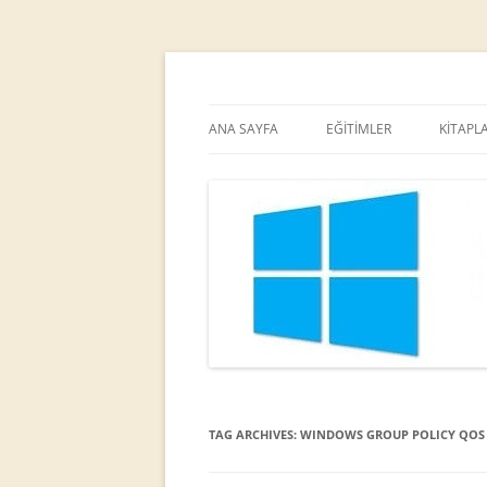
MCT
Ortaç DEMİREL
ANA SAYFA
EĞİTİMLER
KİTAPL
TAG ARCHIVES:
WINDOWS GROUP POLICY QOS