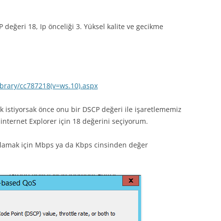
 değeri 18, Ip önceliği 3. Yüksel kalite ve gecikme
ibrary/cc787218(v=ws.10).aspx
k istiyorsak önce onu bir DSCP değeri ile işaretlememiz
nternet Explorer için 18 değerini seçiyorum.
ırlamak için Mbps ya da Kbps cinsinden değer