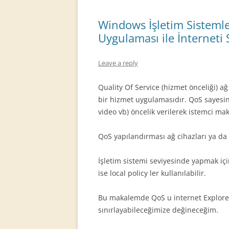
Windows İşletim Sistemle
Uygulaması ile İnterneti 
Leave a reply
Quality Of Service (hizmet önceliği) a
bir hizmet uygulamasıdır. QoS sayesin
video vb) öncelik verilerek istemci ma
QoS yapılandırması ağ cihazları ya da i
İşletim sistemi seviyesinde yapmak iç
ise local policy ler kullanılabilir.
Bu makalemde QoS u internet Explorer i
sınırlayabileceğimize değineceğim.