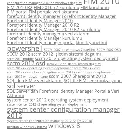
FIM 2010
configüration manager 2007 de windows dagitimi
FIM 2010 R2
FIM 2010 r2 kurulumu
FIM kurulumu
FIM portal
FIM portala veri aktarımı
forefornt identity manager
Forefront Identity Manager
Forefront Identity Manager 2010
Forefront Identity Manager 2010 R2
Forefront Identity Manager 2010 R2 kurulumu
forefront identity manager a veri aktarımı
Forefront Identity Manager kurulumu
Forefront identity manager portal
kimlik yönetimi
powershell
SCCM 2007 de windows 7 dagitimi
SCCM 2007 OSD
SCCM 2012
sccm 2012 işletim sistemi dağıtımı
sccm 2012 operating system deployment
sccm 2012 mobile
sccm 2012 osd
sccm 2012 r2 işletim sistemi dağıtımı
sccm 2012 r2 operating system deployment
sccm 2012 r2 osd
sccm 2012 r2 windows 7 dağıtımı
sccm 2012 r2 windows 7 deployment
scom 2007
Sharepoint 2013
sccm 2012 windows intune
SQL den FIM e veri aktarımı
SQL ile FIM senkronizasyonu
sql server
SQL Server dan Forefront Identity Manager Portal a Veri
Aktarımı
system center 2012 operating system deployment
system center 2012 r2 operating system deployment
system center configuration manager
2012
system center configuration manager 2012 r2
TMG 2010
windows 8
uzaktan windows 7 kurma