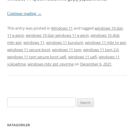
Continue reading
→
This entry was posted in
Windows 11
and tagged
windows 10 dan
11 e geçiş
,
windows 10 dan windows 11 e geçiş
,
windows 10 disk
mbr gpt
,
windows 11
,
windows 11 kurulum
,
windows 11 mbr to gpt
,
windows 11 secure boot
,
windows 11 tpm
,
windows 11 tpm 2.0
,
windows 11 tpm secure boot uefi
,
windows 11 uefi
,
windows 11
yükseltme
,
windows mbr gpt çevirme
on
December 6, 2021
.
Search
for:
KATAGORILER