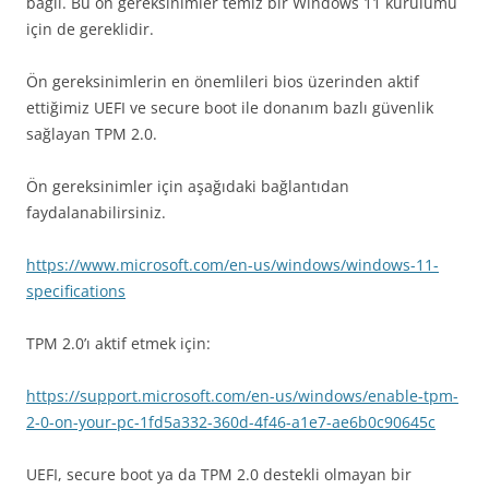
bağlı. Bu ön gereksinimler temiz bir Windows 11 kurulumu
için de gereklidir.
Ön gereksinimlerin en önemlileri bios üzerinden aktif
ettiğimiz UEFI ve secure boot ile donanım bazlı güvenlik
sağlayan TPM 2.0.
Ön gereksinimler için aşağıdaki bağlantıdan
faydalanabilirsiniz.
https://www.microsoft.com/en-us/windows/windows-11-
specifications
TPM 2.0’ı aktif etmek için:
https://support.microsoft.com/en-us/windows/enable-tpm-
2-0-on-your-pc-1fd5a332-360d-4f46-a1e7-ae6b0c90645c
UEFI, secure boot ya da TPM 2.0 destekli olmayan bir