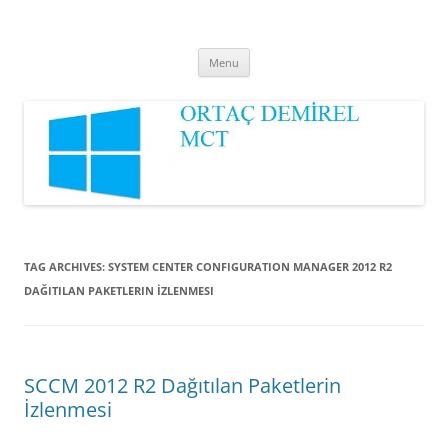
Ortaç DEMİREL
MCT
Skip
Menu
to
content
TAG ARCHIVES:
SYSTEM CENTER CONFIGURATION MANAGER 2012 R2
DAĞITILAN PAKETLERIN İZLENMESI
SCCM 2012 R2 Dağıtılan Paketlerin
İzlenmesi