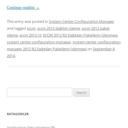
Continue reading
→
This entry was posted in
System Center Configuration Manager
and tagged
sccm
,
sccm 2012 dağıtım izleme
,
sccm 2012 paket
izleme
,
sccm 2012 r2
,
SCCM 2012 R2 Dağıtılan Paketlerin İzlenmesi
,
system center configuration manager
,
system center configuration
manager 2012 R2 Dağıtılan Paketlerin İzlenmesi
on
September 8,
2014
.
Search
for:
KATAGORILER
Application Virtualization
(2)