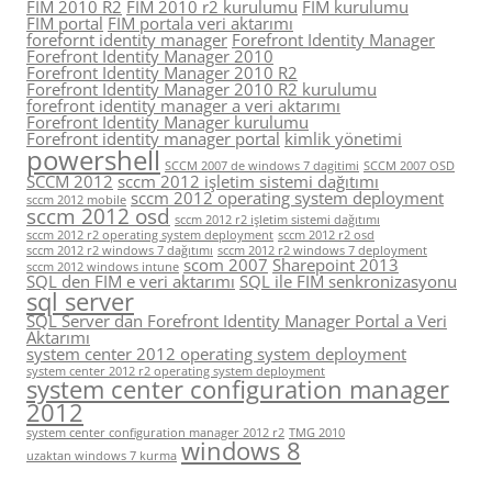
FIM 2010 R2
FIM 2010 r2 kurulumu
FIM kurulumu
FIM portal
FIM portala veri aktarımı
forefornt identity manager
Forefront Identity Manager
Forefront Identity Manager 2010
Forefront Identity Manager 2010 R2
Forefront Identity Manager 2010 R2 kurulumu
forefront identity manager a veri aktarımı
Forefront Identity Manager kurulumu
Forefront identity manager portal
kimlik yönetimi
powershell
SCCM 2007 de windows 7 dagitimi
SCCM 2007 OSD
SCCM 2012
sccm 2012 işletim sistemi dağıtımı
sccm 2012 operating system deployment
sccm 2012 mobile
sccm 2012 osd
sccm 2012 r2 işletim sistemi dağıtımı
sccm 2012 r2 operating system deployment
sccm 2012 r2 osd
sccm 2012 r2 windows 7 dağıtımı
sccm 2012 r2 windows 7 deployment
scom 2007
Sharepoint 2013
sccm 2012 windows intune
SQL den FIM e veri aktarımı
SQL ile FIM senkronizasyonu
sql server
SQL Server dan Forefront Identity Manager Portal a Veri
Aktarımı
system center 2012 operating system deployment
system center 2012 r2 operating system deployment
system center configuration manager
2012
system center configuration manager 2012 r2
TMG 2010
windows 8
uzaktan windows 7 kurma