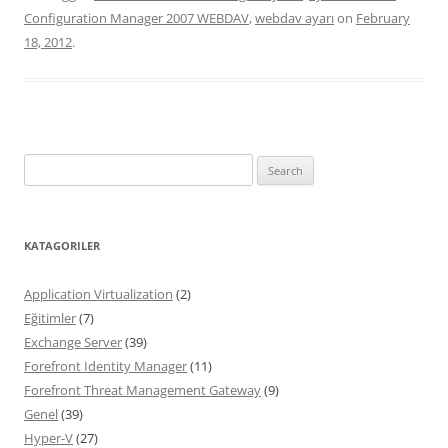
Configuration Manager 2007 WEBDAV
,
webdav ayarı
on
February
18, 2012
.
Search
for:
KATAGORILER
Application Virtualization
(2)
Eğitimler
(7)
Exchange Server
(39)
Forefront Identity Manager
(11)
Forefront Threat Management Gateway
(9)
Genel
(39)
Hyper-V
(27)