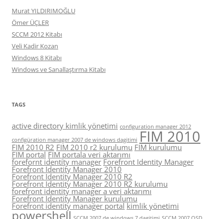
Murat YILDIRIMOĞLU
Ömer ÜÇLER
SCCM 2012 Kitabı
Veli Kadir Kozan
Windows 8 Kitabı
Windows ve Sanallaştırma Kitabı
TAGS
active directory kimlik yönetimi
configuration manager 2012
FIM 2010
configüration manager 2007 de windows dagitimi
FIM 2010 R2
FIM 2010 r2 kurulumu
FIM kurulumu
FIM portal
FIM portala veri aktarımı
forefornt identity manager
Forefront Identity Manager
Forefront Identity Manager 2010
Forefront Identity Manager 2010 R2
Forefront Identity Manager 2010 R2 kurulumu
forefront identity manager a veri aktarımı
Forefront Identity Manager kurulumu
Forefront identity manager portal
kimlik yönetimi
powershell
SCCM 2007 de windows 7 dagitimi
SCCM 2007 OSD