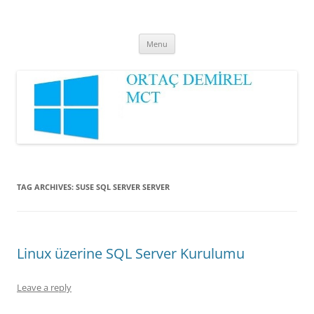
Ortaç DEMİREL
MCT
Skip
Menu
to
content
TAG ARCHIVES:
SUSE SQL SERVER SERVER
Linux üzerine SQL Server Kurulumu
Leave a reply