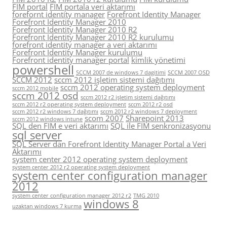
FIM portal
FIM portala veri aktarımı
forefornt identity manager
Forefront Identity Manager
Forefront Identity Manager 2010
Forefront Identity Manager 2010 R2
Forefront Identity Manager 2010 R2 kurulumu
forefront identity manager a veri aktarımı
Forefront Identity Manager kurulumu
Forefront identity manager portal
kimlik yönetimi
powershell
SCCM 2007 de windows 7 dagitimi
SCCM 2007 OSD
SCCM 2012
sccm 2012 işletim sistemi dağıtımı
sccm 2012 operating system deployment
sccm 2012 mobile
sccm 2012 osd
sccm 2012 r2 işletim sistemi dağıtımı
sccm 2012 r2 operating system deployment
sccm 2012 r2 osd
sccm 2012 r2 windows 7 dağıtımı
sccm 2012 r2 windows 7 deployment
scom 2007
Sharepoint 2013
sccm 2012 windows intune
SQL den FIM e veri aktarımı
SQL ile FIM senkronizasyonu
sql server
SQL Server dan Forefront Identity Manager Portal a Veri
Aktarımı
system center 2012 operating system deployment
system center 2012 r2 operating system deployment
system center configuration manager
2012
system center configuration manager 2012 r2
TMG 2010
windows 8
uzaktan windows 7 kurma