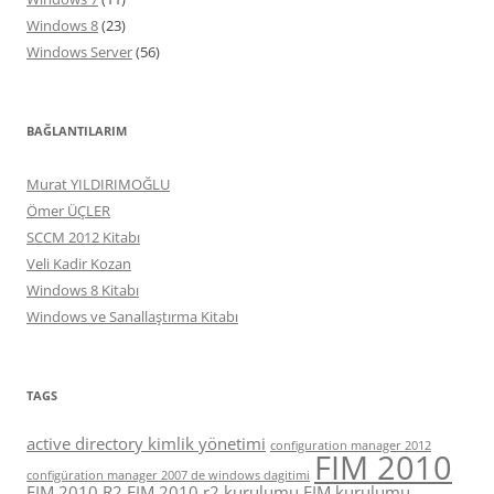
Windows 8
(23)
Windows Server
(56)
BAĞLANTILARIM
Murat YILDIRIMOĞLU
Ömer ÜÇLER
SCCM 2012 Kitabı
Veli Kadir Kozan
Windows 8 Kitabı
Windows ve Sanallaştırma Kitabı
TAGS
active directory kimlik yönetimi
configuration manager 2012
FIM 2010
configüration manager 2007 de windows dagitimi
FIM 2010 R2
FIM 2010 r2 kurulumu
FIM kurulumu