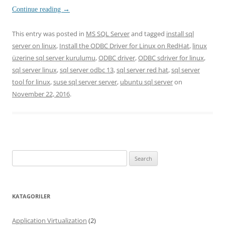
Continue reading
→
This entry was posted in
MS SQL Server
and tagged
install sql
server on linux
,
Install the ODBC Driver for Linux on RedHat
,
linux
üzerine sql server kurulumu
,
ODBC driver
,
ODBC sdriver for linux
,
sql server linux
,
sql server odbc 13
,
sql server red hat
,
sql server
tool for linux
,
suse sql server server
,
ubuntu sql server
on
November 22, 2016
.
Search
for:
KATAGORILER
Application Virtualization
(2)