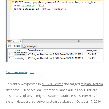
Continue reading
→
This entry was posted in
MS SQL Server
and tagged
migrate system
database
,
SQL Server da Sistem Veri Tabanlarının Farklı Disklere
Taşınması
,
sql server migrate system database
,
sql server move
system database
,
sql server system database
on
October 17, 2016
.