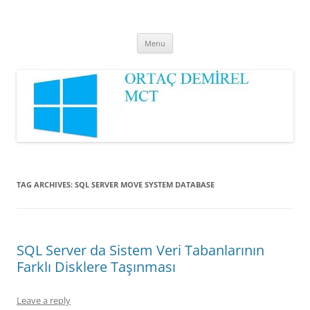
Ortaç DEMİREL
MCT
Skip
Menu
to
content
TAG ARCHIVES:
SQL SERVER MOVE SYSTEM DATABASE
SQL Server da Sistem Veri Tabanlarının
Farklı Disklere Taşınması
Leave a reply