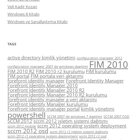
Veli Kadir Kozan
Windows 8 Kitabı
Windows ve Sanallaştırma Kitabı
TAGS
active directory kimlik yönetimi
configuration manager 2012
FIM 2010
configüration manager 2007 de windows dagitimi
FIM 2010 R2
FIM 2010 r2 kurulumu
FIM kurulumu
FIM portal
FIM portala veri aktarımı
forefornt identity manager
Forefront Identity Manager
Forefront Identity Manager 2010
Forefront Identity Manager 2010 R2
Forefront Identity Manager 2010 R2 kurulumu
forefront identity manager a veri aktarımı
Forefront Identity Manager kurulumu
Forefront identity manager portal
kimlik yönetimi
powershell
SCCM 2007 de windows 7 dagitimi
SCCM 2007 OSD
SCCM 2012
sccm 2012 işletim sistemi dağıtımı
sccm 2012 operating system deployment
sccm 2012 mobile
sccm 2012 osd
sccm 2012 r2 işletim sistemi dağıtımı
sccm 2012 r2 operating system deployment
sccm 2012 r2 osd