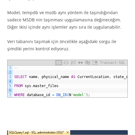
Model, tempdb ve msdb aynı yöntem ile taşındığından
sadece MSDB nin taşınması uygulamasına değineceğim.
Diğer ikisi içinde aynı işlemler aynı sıra ile uygulanabilir.
Veri tabanını taşımak için öncelikle aşağıdaki sorgu ile
şimdiki yerini kontrol ediyoruz.
Transact-SQL
1
--
2
3
SELECT
name
,
physical_name
AS
CurrentLocation
,
state_desc
4
5
FROM
sys
.
master_files
6
7
WHERE
database_id
=
DB_ID
(
N
'model'
)
;