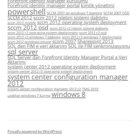
Forefront Identity Manager kurulumu
Forefront identity manager portal
kimlik yönetimi
powershell
SCCM 2007 de windows 7 dagitimi
SCCM 2007 OSD
SCCM 2012
sccm 2012 işletim sistemi dağıtımı
sccm 2012 operating system deployment
sccm 2012 mobile
sccm 2012 osd
sccm 2012 r2 işletim sistemi dağıtımı
sccm 2012 r2 operating system deployment
sccm 2012 r2 osd
sccm 2012 r2 windows 7 dağıtımı
sccm 2012 r2 windows 7 deployment
scom 2007
Sharepoint 2013
sccm 2012 windows intune
SQL den FIM e veri aktarımı
SQL ile FIM senkronizasyonu
sql server
SQL Server dan Forefront Identity Manager Portal a Veri
Aktarımı
system center 2012 operating system deployment
system center 2012 r2 operating system deployment
system center configuration manager
2012
system center configuration manager 2012 r2
TMG 2010
windows 8
uzaktan windows 7 kurma
Proudly powered by WordPress