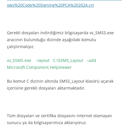
ows%20Code%20Signing%20PCA%202024.crt
Gerekli dosyaları indirdiğimiz bilgisayarda vs_SMSS.exe
aracının bulunduğu dizinde aşağıdaki komutu
çalıştırmalıyız.
vs_SSMS.exe –layout C:\SSMS_Layout –add
Microsoft.Component.HelpViewer
Bu komut C dizinin altında SMSS_Layout klasörü açarak
içerisine gerekli dosyaları aktarmaktadır.
Tüm dosyaları ve sertifika dosyasını internet olamayan
sunucu ya da bilgisayarımıza aktarıyoruz.