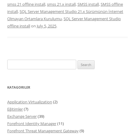
smss 21 offline install
,
smss 21.x install
,
SMSS install
,
SMSS offline
install
,
SQL Server Management Studio 21.x Sürümünün İnternet
Olmayan Ortamlara Kurulumu
,
SQL Server Management Studio
offline install
on
July 5, 2025
.
Search
for:
KATAGORILER
Application Virtualization
(2)
Eğitimler
(7)
Exchange Server
(39)
Forefront Identity Manager
(11)
Forefront Threat Management Gateway
(9)