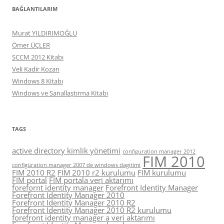
BAĞLANTILARIM
Murat YILDIRIMOĞLU
Ömer ÜÇLER
SCCM 2012 Kitabı
Veli Kadir Kozan
Windows 8 Kitabı
Windows ve Sanallaştırma Kitabı
TAGS
active directory kimlik yönetimi
configuration manager 2012
FIM 2010
configüration manager 2007 de windows dagitimi
FIM 2010 R2
FIM 2010 r2 kurulumu
FIM kurulumu
FIM portal
FIM portala veri aktarımı
forefornt identity manager
Forefront Identity Manager
Forefront Identity Manager 2010
Forefront Identity Manager 2010 R2
Forefront Identity Manager 2010 R2 kurulumu
forefront identity manager a veri aktarımı