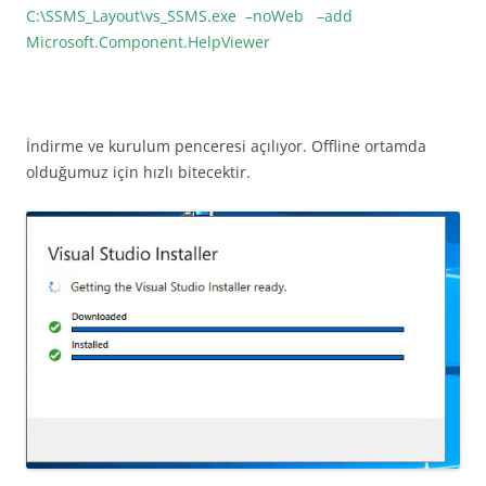
C:\SSMS_Layout\vs_SSMS.exe –noWeb –add
Microsoft.Component.HelpViewer
İndirme ve kurulum penceresi açılıyor. Offline ortamda
olduğumuz için hızlı bitecektir.