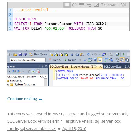
Transact-SQL
1
-- Ortaç Demirel --
2
3
BEGIN
TRAN
4
SELECT
1
FROM
Person
.
Person
WITH
(
TABLOCKX
)
5
WAITFOR
DELAY
'00:02:00'
ROLLBACK
TRAN
GO
Continue reading
→
This entry was posted in
MS SQL Server
and tagged
sql server lock
,
SQL Server Lock Aktivitelerinin Tespiti ve Analizi
,
sql server lock
mode
,
sql server table lock
on
April 13, 2016
.