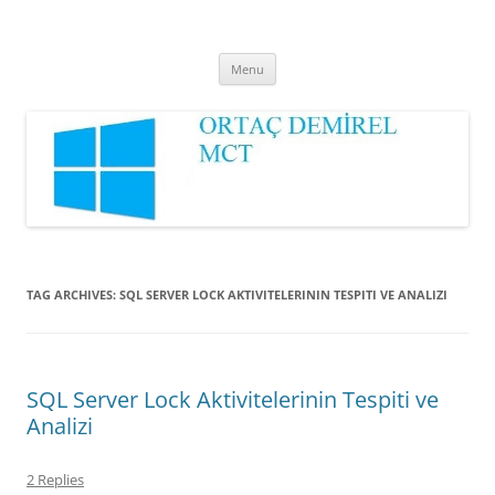
Ortaç DEMİREL
MCT
Skip
Menu
to
content
TAG ARCHIVES:
SQL SERVER LOCK AKTIVITELERININ TESPITI VE ANALIZI
SQL Server Lock Aktivitelerinin Tespiti ve
Analizi
2 Replies