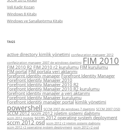
Veli Kadir Kozan
Windows 8 Kitabı
Windows ve Sanallaştırma Kitabı
TAGS
active directory kimlik yönetimi
configuration manager 2012
FIM 2010
configüration manager 2007 de windows dagitimi
FIM 2010 R2
FIM 2010 r2 kurulumu
FIM kurulumu
FIM portal
FIM portala veri aktarımı
forefornt identity manager
Forefront Identity Manager
Forefront Identity Manager 2010
Forefront Identity Manager 2010 R2
Forefront Identity Manager 2010 R2 kurulumu
forefront identity manager a veri aktarımı
Forefront Identity Manager kurulumu
Forefront identity manager portal
kimlik yönetimi
powershell
SCCM 2007 de windows 7 dagitimi
SCCM 2007 OSD
SCCM 2012
sccm 2012 işletim sistemi dağıtımı
sccm 2012 operating system deployment
sccm 2012 mobile
sccm 2012 osd
sccm 2012 r2 işletim sistemi dağıtımı
sccm 2012 r2 operating system deployment
sccm 2012 r2 osd