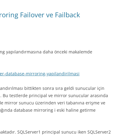
oring Failover ve Failback
ing yapılandırmasına daha önceki makalemde
er-database-mirroring-yapilandirilmasi
ndırılması bittikten sonra sıra geldi sunucular için
a. Bu testlerde principal ve mirror sunucular arasında
nde mirror sunucu üzerinden veri tabanına erişme ve
tığında database mirroring i eski haline getirme
aktadır. SQLServer1 principal sunucu iken SQLServer2