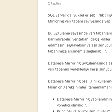
2 Replies
SQL Server da yüksel erişebilirlik ( Hi
Mirroring veri tabanı seviyesinde yap
Bu uygulama sayesinde veri tabanlarım
barındırabilir, veritabanı değişiklikle
edilmesini sağlayabilir ve asıl sunucu
tabanımıza erişmemiz sağlanabilir.
Database Mirroring uygulamasında asıl
veri tabanını yedeklediği karşı sunuc
Database Mirroring özelliğini kullanm
takım ön gereksinimleri tamamlamanı
Database Mirroring yapılandırılm
yönetici olmalıdır.
Principal ve Mirror sunucular mu