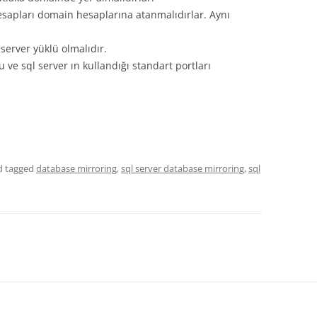
esapları domain hesaplarına atanmalıdırlar. Aynı
erver yüklü olmalıdır.
ve sql server ın kullandığı standart portları
 tagged
database mirroring
,
sql server database mirroring
,
sql