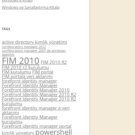
Windows 8 Kitabı
Windows ve Sanallaştırma Kitabı
TAGS
active directory kimlik yönetimi
configuration manager 2012
configüration manager 2007 de windows
dagitimi
FIM 2010
FIM 2010 R2
FIM 2010 r2 kurulumu
FIM kurulumu
FIM portal
FIM portala veri aktarımı
forefornt identity manager
Forefront Identity Manager
Forefront Identity Manager 2010
Forefront Identity Manager 2010 R2
Forefront Identity Manager 2010 R2
kurulumu
forefront identity manager a veri
aktarımı
Forefront Identity Manager
kurulumu
Forefront identity manager portal
powershell
kimlik yönetimi