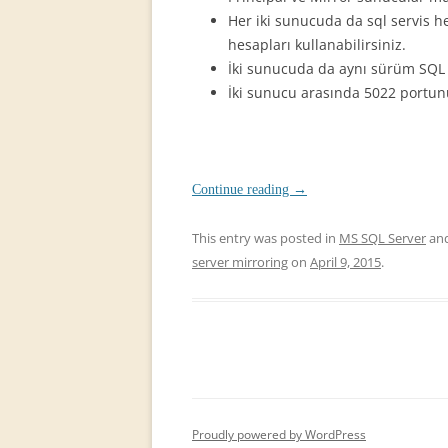
Her iki sunucuda da sql servis h
hesapları kullanabilirsiniz.
İki sunucuda da aynı sürüm SQL s
İki sunucu arasında 5022 portunu 
Continue reading
→
This entry was posted in
MS SQL Server
and
server mirroring
on
April 9, 2015
.
Proudly powered by WordPress