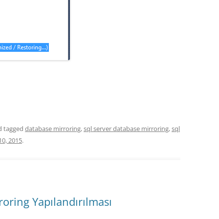
 tagged
database mirroring
,
sql server database mirroring
,
sql
 10, 2015
.
oring Yapılandırılması