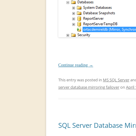
Continue reading
→
This entry was posted in
MS SQL Server
and
server database mirroring failover
on
April
SQL Server Database Mirr