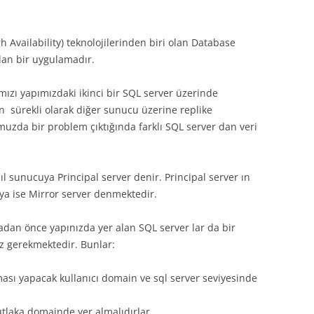
gh Availability) teknolojilerinden biri olan Database
ılan bir uygulamadır.
ızı yapımızdaki ikinci bir SQL server üzerinde
rin sürekli olarak diğer sunucu üzerine replike
muzda bir problem çıktığında farklı SQL server dan veri
 sunucuya Principal server denir. Principal server ın
uya ise Mirror server denmektedir.
adan önce yapınızda yer alan SQL server lar da bir
z gerekmektedir. Bunlar:
ası yapacak kullanıcı domain ve sql server seviyesinde
tlaka domainde yer almalıdırlar.