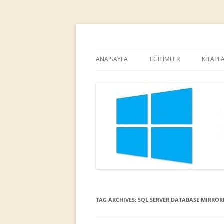
MCT
Ortaç DEMİREL
ANA SAYFA
EĞİTİMLER
KİTAPL
TAG ARCHIVES:
SQL SERVER DATABASE MIRROR