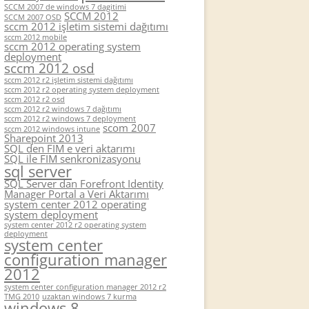
SCCM 2007 de windows 7 dagitimi
SCCM 2012
SCCM 2007 OSD
sccm 2012 işletim sistemi dağıtımı
sccm 2012 mobile
sccm 2012 operating system
deployment
sccm 2012 osd
sccm 2012 r2 işletim sistemi dağıtımı
sccm 2012 r2 operating system deployment
sccm 2012 r2 osd
sccm 2012 r2 windows 7 dağıtımı
sccm 2012 r2 windows 7 deployment
scom 2007
sccm 2012 windows intune
Sharepoint 2013
SQL den FIM e veri aktarımı
SQL ile FIM senkronizasyonu
sql server
SQL Server dan Forefront Identity
Manager Portal a Veri Aktarımı
system center 2012 operating
system deployment
system center 2012 r2 operating system
deployment
system center
configuration manager
2012
system center configuration manager 2012 r2
TMG 2010
uzaktan windows 7 kurma
windows 8