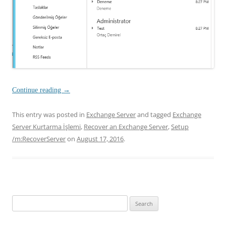
Continue reading
→
This entry was posted in
Exchange Server
and tagged
Exchange
Server Kurtarma İşlemi
,
Recover an Exchange Server
,
Setup
/m:RecoverServer
on
August 17, 2016
.
Search
for: