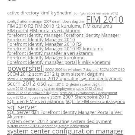
active directory kimlik yönetimi
configuration manager 2012
FIM 2010
configüration manager 2007 de windows dagitimi
FIM 2010 R2
FIM 2010 r2 kurulumu
FIM kurulumu
FIM portal
FIM portala veri aktarımı
forefornt identity manager
Forefront Identity Manager
Forefront Identity Manager 2010
Forefront Identity Manager 2010 R2
Forefront Identity Manager 2010 R2 kurulumu
forefront identity manager a veri aktarımı
Forefront Identity Manager kurulumu
Forefront identity manager portal
kimlik yönetimi
powershell
SCCM 2007 de windows 7 dagitimi
SCCM 2007 OSD
SCCM 2012
sccm 2012 işletim sistemi dağıtımı
sccm 2012 operating system deployment
sccm 2012 mobile
sccm 2012 osd
sccm 2012 r2 işletim sistemi dağıtımı
sccm 2012 r2 operating system deployment
sccm 2012 r2 osd
sccm 2012 r2 windows 7 dağıtımı
sccm 2012 r2 windows 7 deployment
scom 2007
Sharepoint 2013
sccm 2012 windows intune
SQL den FIM e veri aktarımı
SQL ile FIM senkronizasyonu
sql server
SQL Server dan Forefront Identity Manager Portal a Veri
Aktarımı
system center 2012 operating system deployment
system center 2012 r2 operating system deployment
system center configuration manager