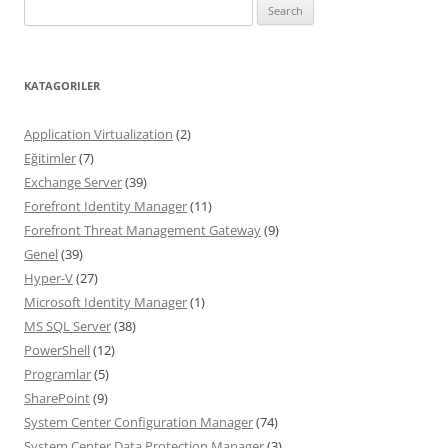
Search
for:
KATAGORILER
Application Virtualization
(2)
Eğitimler
(7)
Exchange Server
(39)
Forefront Identity Manager
(11)
Forefront Threat Management Gateway
(9)
Genel
(39)
Hyper-V
(27)
Microsoft Identity Manager
(1)
MS SQL Server
(38)
PowerShell
(12)
Programlar
(5)
SharePoint
(9)
System Center Configuration Manager
(74)
System Center Data Protection Manager
(3)