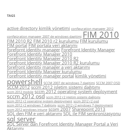
TAGS
active directory kimlik yönetimi
configuration manager 2012
FIM 2010
configüration manager 2007 de windows dagitimi
FIM 2010 R2
FIM 2010 r2 kurulumu
FIM kurulumu
FIM portal
FIM portala veri aktarımı
forefornt identity manager
Forefront Identity Manager
Forefront Identity Manager 2010
Forefront Identity Manager 2010 R2
Forefront Identity Manager 2010 R2 kurulumu
forefront identity manager a veri aktarımı
Forefront Identity Manager kurulumu
Forefront identity manager portal
kimlik yönetimi
powershell
SCCM 2007 de windows 7 dagitimi
SCCM 2007 OSD
SCCM 2012
sccm 2012 işletim sistemi dağıtımı
sccm 2012 operating system deployment
sccm 2012 mobile
sccm 2012 osd
sccm 2012 r2 işletim sistemi dağıtımı
sccm 2012 r2 operating system deployment
sccm 2012 r2 osd
sccm 2012 r2 windows 7 dağıtımı
sccm 2012 r2 windows 7 deployment
scom 2007
Sharepoint 2013
sccm 2012 windows intune
SQL den FIM e veri aktarımı
SQL ile FIM senkronizasyonu
sql server
SQL Server dan Forefront Identity Manager Portal a Veri
Aktarımı