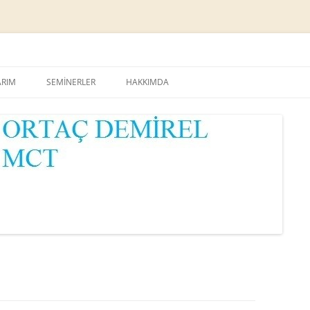
Skip
to
ARIM
SEMİNERLER
HAKKIMDA
content