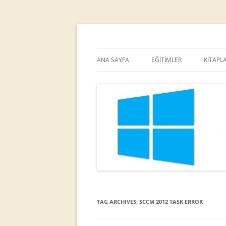
MCT
Ortaç DEMİREL
ANA SAYFA
EĞİTİMLER
KİTAPL
TAG ARCHIVES:
SCCM 2012 TASK ERROR