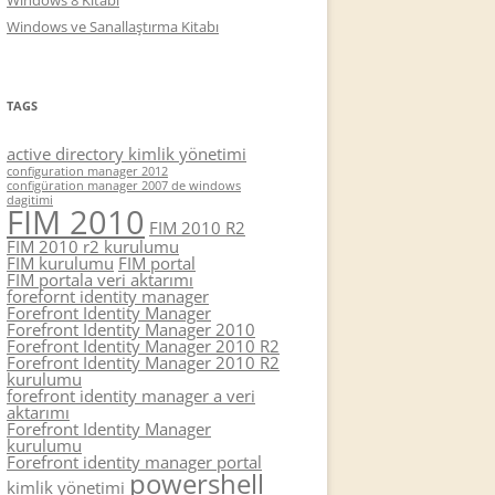
Windows 8 Kitabı
Windows ve Sanallaştırma Kitabı
TAGS
active directory kimlik yönetimi
configuration manager 2012
configüration manager 2007 de windows
dagitimi
FIM 2010
FIM 2010 R2
FIM 2010 r2 kurulumu
FIM kurulumu
FIM portal
FIM portala veri aktarımı
forefornt identity manager
Forefront Identity Manager
Forefront Identity Manager 2010
Forefront Identity Manager 2010 R2
Forefront Identity Manager 2010 R2
kurulumu
forefront identity manager a veri
aktarımı
Forefront Identity Manager
kurulumu
Forefront identity manager portal
powershell
kimlik yönetimi