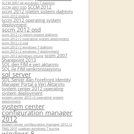
SCCM 2007 de windows 7 dagitimi
SCCM 2012
SCCM 2007 OSD
sccm 2012 işletim sistemi dağıtımı
sccm 2012 mobile
sccm 2012 operating system
deployment
sccm 2012 osd
sccm 2012 r2 işletim sistemi dağıtımı
sccm 2012 r2 operating system deployment
sccm 2012 r2 osd
sccm 2012 r2 windows 7 dağıtımı
sccm 2012 r2 windows 7 deployment
scom 2007
sccm 2012 windows intune
Sharepoint 2013
SQL den FIM e veri aktarımı
SQL ile FIM senkronizasyonu
sql server
SQL Server dan Forefront Identity
Manager Portal a Veri Aktarımı
system center 2012 operating
system deployment
system center 2012 r2 operating system
deployment
system center
configuration manager
2012
system center configuration manager 2012 r2
TMG 2010
uzaktan windows 7 kurma
windows 8