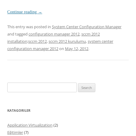
Continue reading
→
This entry was posted in
System Center Configuration Manager
and tagged
configuration manager 2012
,
sccm 2012
installation;sccm 2012
,
sccm 2012 kurulumu
,
system center
configuration manager 2012
on
May 12, 2012
.
Search
for:
KATAGORILER
Application Virtualization
(2)
Eğitimler
(7)