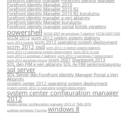
forefornt identity manager
Forefront Identity Manager
Forefront Identity Manager 2010
Forefront Identity Manager 2010 R2
Forefront Identity Manager 2010 R2 kurulumu
forefront identity manager a veri aktarımı
Forefront Identity Manager kurulumu
Forefront identity manager portal
kimlik yönetimi
powershell
SCCM 2007 de windows 7 dagitimi
SCCM 2007 OSD
SCCM 2012
sccm 2012 işletim sistemi dağıtımı
sccm 2012 operating system deployment
sccm 2012 mobile
sccm 2012 osd
sccm 2012 r2 işletim sistemi dağıtımı
sccm 2012 r2 operating system deployment
sccm 2012 r2 osd
sccm 2012 r2 windows 7 dağıtımı
sccm 2012 r2 windows 7 deployment
scom 2007
Sharepoint 2013
sccm 2012 windows intune
SQL den FIM e veri aktarımı
SQL ile FIM senkronizasyonu
sql server
SQL Server dan Forefront Identity Manager Portal a Veri
Aktarımı
system center 2012 operating system deployment
system center 2012 r2 operating system deployment
system center configuration manager
2012
system center configuration manager 2012 r2
TMG 2010
windows 8
uzaktan windows 7 kurma