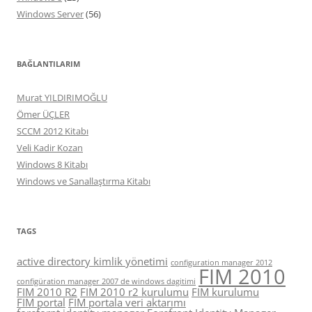
Windows Server
(56)
BAĞLANTILARIM
Murat YILDIRIMOĞLU
Ömer ÜÇLER
SCCM 2012 Kitabı
Veli Kadir Kozan
Windows 8 Kitabı
Windows ve Sanallaştırma Kitabı
TAGS
active directory kimlik yönetimi
configuration manager 2012
FIM 2010
configüration manager 2007 de windows dagitimi
FIM 2010 R2
FIM 2010 r2 kurulumu
FIM kurulumu
FIM portal
FIM portala veri aktarımı