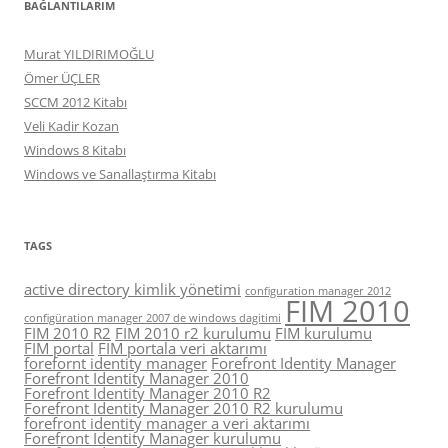
BAĞLANTILARIM
Murat YILDIRIMOĞLU
Ömer ÜÇLER
SCCM 2012 Kitabı
Veli Kadir Kozan
Windows 8 Kitabı
Windows ve Sanallaştırma Kitabı
TAGS
active directory kimlik yönetimi
configuration manager 2012
FIM 2010
configüration manager 2007 de windows dagitimi
FIM 2010 R2
FIM 2010 r2 kurulumu
FIM kurulumu
FIM portal
FIM portala veri aktarımı
forefornt identity manager
Forefront Identity Manager
Forefront Identity Manager 2010
Forefront Identity Manager 2010 R2
Forefront Identity Manager 2010 R2 kurulumu
forefront identity manager a veri aktarımı
Forefront Identity Manager kurulumu