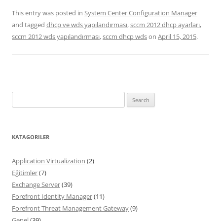
This entry was posted in
System Center Configuration Manager
and tagged
dhcp ve wds yapılandırması
,
sccm 2012 dhcp ayarları
,
sccm 2012 wds yapılandırması
,
sccm dhcp wds
on
April 15, 2015
.
Search
for:
KATAGORILER
Application Virtualization
(2)
Eğitimler
(7)
Exchange Server
(39)
Forefront Identity Manager
(11)
Forefront Threat Management Gateway
(9)
Genel
(39)