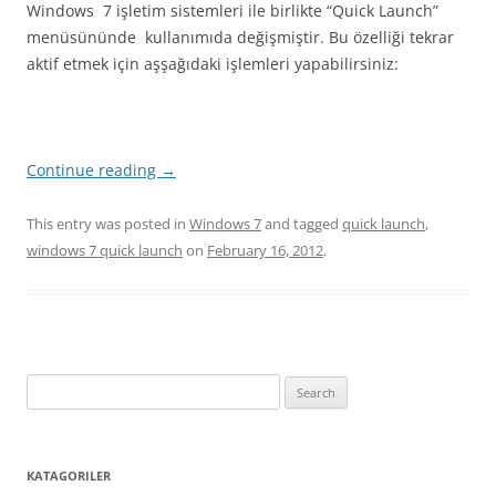
Windows 7 işletim sistemleri ile birlikte “Quick Launch”
menüsününde kullanımıda değişmiştir. Bu özelliği tekrar
aktif etmek için aşşağıdaki işlemleri yapabilirsiniz:
Continue reading
→
This entry was posted in
Windows 7
and tagged
quick launch
,
windows 7 quick launch
on
February 16, 2012
.
Search
for:
KATAGORILER