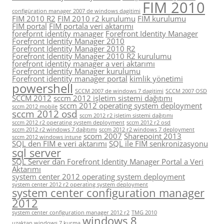
FIM 2010
configüration manager 2007 de windows dagitimi
FIM 2010 R2
FIM 2010 r2 kurulumu
FIM kurulumu
FIM portal
FIM portala veri aktarımı
forefornt identity manager
Forefront Identity Manager
Forefront Identity Manager 2010
Forefront Identity Manager 2010 R2
Forefront Identity Manager 2010 R2 kurulumu
forefront identity manager a veri aktarımı
Forefront Identity Manager kurulumu
Forefront identity manager portal
kimlik yönetimi
powershell
SCCM 2007 de windows 7 dagitimi
SCCM 2007 OSD
SCCM 2012
sccm 2012 işletim sistemi dağıtımı
sccm 2012 operating system deployment
sccm 2012 mobile
sccm 2012 osd
sccm 2012 r2 işletim sistemi dağıtımı
sccm 2012 r2 operating system deployment
sccm 2012 r2 osd
sccm 2012 r2 windows 7 dağıtımı
sccm 2012 r2 windows 7 deployment
scom 2007
Sharepoint 2013
sccm 2012 windows intune
SQL den FIM e veri aktarımı
SQL ile FIM senkronizasyonu
sql server
SQL Server dan Forefront Identity Manager Portal a Veri
Aktarımı
system center 2012 operating system deployment
system center 2012 r2 operating system deployment
system center configuration manager
2012
system center configuration manager 2012 r2
TMG 2010
windows 8
uzaktan windows 7 kurma