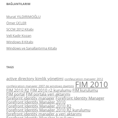
BAĞLANTILARIM
Murat YILDIRIMOĞLU
Ömer ÜÇLER
SCCM 2012 Kitabı
Veli Kadir Kozan
Windows 8 Kitabı
Windows ve Sanallaştırma Kitabı
TAGS
active directory kimlik yönetimi
configuration manager 2012
FIM 2010
configüration manager 2007 de windows dagitimi
FIM 2010 R2
FIM 2010 r2 kurulumu
FIM kurulumu
FIM portal
FIM portala veri aktarımı
forefornt identity manager
Forefront Identity Manager
Forefront Identity Manager 2010
Forefront Identity Manager 2010 R2
Forefront Identity Manager 2010 R2 kurulumu
forefront identity manager a veri aktarımı
Forefront Identity Manager kurulumu