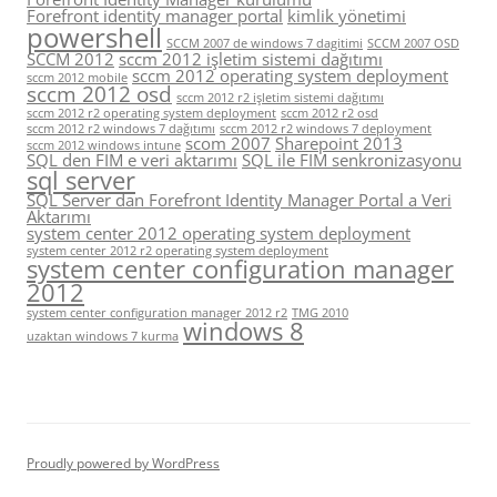
Forefront identity manager portal
kimlik yönetimi
powershell
SCCM 2007 de windows 7 dagitimi
SCCM 2007 OSD
SCCM 2012
sccm 2012 işletim sistemi dağıtımı
sccm 2012 operating system deployment
sccm 2012 mobile
sccm 2012 osd
sccm 2012 r2 işletim sistemi dağıtımı
sccm 2012 r2 operating system deployment
sccm 2012 r2 osd
sccm 2012 r2 windows 7 dağıtımı
sccm 2012 r2 windows 7 deployment
scom 2007
Sharepoint 2013
sccm 2012 windows intune
SQL den FIM e veri aktarımı
SQL ile FIM senkronizasyonu
sql server
SQL Server dan Forefront Identity Manager Portal a Veri
Aktarımı
system center 2012 operating system deployment
system center 2012 r2 operating system deployment
system center configuration manager
2012
system center configuration manager 2012 r2
TMG 2010
windows 8
uzaktan windows 7 kurma
Proudly powered by WordPress