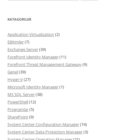
for:
KATAGORILER
Application Virtualization
(2)
Eğitimler
(7)
Exchange Server
(39)
Forefront Identity Manager
(11)
Forefront Threat Management Gateway
(9)
Genel
(39)
Hyper-V
(27)
Microsoft Identity Manager
(1)
MS SQL Server
(38)
PowerShell
(12)
Programlar
(5)
SharePoint
(9)
System Center Configuration Manager
(74)
System Center Data Protection Manager
(3)
System Center Operation Manager
(21)