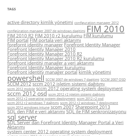
TAGS
active directory kimlik yönetimi
configuration manager 2012
FIM 2010
configüration manager 2007 de windows dagitimi
FIM 2010 R2
FIM 2010 r2 kurulumu
FIM kurulumu
FIM portal
FIM portala veri aktarımı
forefornt identity manager
Forefront Identity Manager
Forefront Identity Manager 2010
Forefront Identity Manager 2010 R2
Forefront Identity Manager 2010 R2 kurulumu
forefront identity manager a veri aktarımı
Forefront Identity Manager kurulumu
Forefront identity manager portal
kimlik yönetimi
powershell
SCCM 2007 de windows 7 dagitimi
SCCM 2007 OSD
SCCM 2012
sccm 2012 işletim sistemi dağıtımı
sccm 2012 operating system deployment
sccm 2012 mobile
sccm 2012 osd
sccm 2012 r2 işletim sistemi dağıtımı
sccm 2012 r2 operating system deployment
sccm 2012 r2 osd
sccm 2012 r2 windows 7 dağıtımı
sccm 2012 r2 windows 7 deployment
scom 2007
Sharepoint 2013
sccm 2012 windows intune
SQL den FIM e veri aktarımı
SQL ile FIM senkronizasyonu
sql server
SQL Server dan Forefront Identity Manager Portal a Veri
Aktarımı
system center 2012 operating system deployment