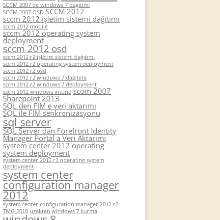
SCCM 2007 de windows 7 dagitimi
SCCM 2012
SCCM 2007 OSD
sccm 2012 işletim sistemi dağıtımı
sccm 2012 mobile
sccm 2012 operating system
deployment
sccm 2012 osd
sccm 2012 r2 işletim sistemi dağıtımı
sccm 2012 r2 operating system deployment
sccm 2012 r2 osd
sccm 2012 r2 windows 7 dağıtımı
sccm 2012 r2 windows 7 deployment
scom 2007
sccm 2012 windows intune
Sharepoint 2013
SQL den FIM e veri aktarımı
SQL ile FIM senkronizasyonu
sql server
SQL Server dan Forefront Identity
Manager Portal a Veri Aktarımı
system center 2012 operating
system deployment
system center 2012 r2 operating system
deployment
system center
configuration manager
2012
system center configuration manager 2012 r2
TMG 2010
uzaktan windows 7 kurma
windows 8