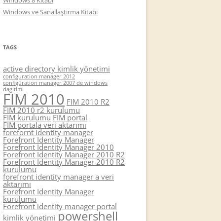
Windows 8 Kitabı
Windows ve Sanallaştırma Kitabı
TAGS
active directory kimlik yönetimi
configuration manager 2012
configüration manager 2007 de windows
dagitimi
FIM 2010
FIM 2010 R2
FIM 2010 r2 kurulumu
FIM kurulumu
FIM portal
FIM portala veri aktarımı
forefornt identity manager
Forefront Identity Manager
Forefront Identity Manager 2010
Forefront Identity Manager 2010 R2
Forefront Identity Manager 2010 R2
kurulumu
forefront identity manager a veri
aktarımı
Forefront Identity Manager
kurulumu
Forefront identity manager portal
powershell
kimlik yönetimi