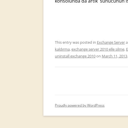
konsolunda da artık sunucunun ismi
This entry was posted in
Exchange Server
a
kaldırma
,
exchange server 2010 elle silme
,
E
uninstall exchange 2010
on
March 11, 2013
.
Proudly powered by WordPress