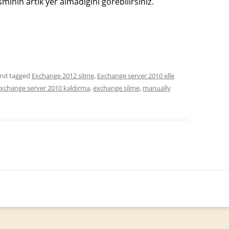
nin artık yer almadığını görebilirsiniz.
nd tagged
Exchange 2012 silme
,
Exchange server 2010 elle
xchange server 2010 kaldırma
,
exchange silme
,
manually