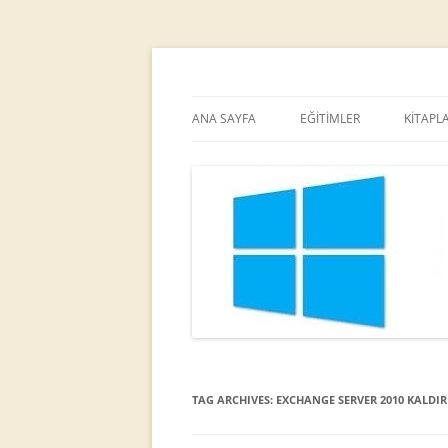
MCT
Ortaç DEMİREL
ANA SAYFA
EĞİTİMLER
KİTAPL
TAG ARCHIVES:
EXCHANGE SERVER 2010 KALDI