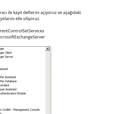
cı ile kayıt defterini açıyoruz ve aşağıdaki
larını elle siliyoruz.
ntControlSetServices
crosoftExchangeServer