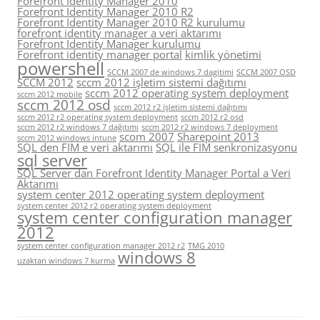
Forefront Identity Manager 2010
Forefront Identity Manager 2010 R2
Forefront Identity Manager 2010 R2 kurulumu
forefront identity manager a veri aktarımı
Forefront Identity Manager kurulumu
Forefront identity manager portal
kimlik yönetimi
powershell
SCCM 2007 de windows 7 dagitimi
SCCM 2007 OSD
SCCM 2012
sccm 2012 işletim sistemi dağıtımı
sccm 2012 operating system deployment
sccm 2012 mobile
sccm 2012 osd
sccm 2012 r2 işletim sistemi dağıtımı
sccm 2012 r2 operating system deployment
sccm 2012 r2 osd
sccm 2012 r2 windows 7 dağıtımı
sccm 2012 r2 windows 7 deployment
scom 2007
Sharepoint 2013
sccm 2012 windows intune
SQL den FIM e veri aktarımı
SQL ile FIM senkronizasyonu
sql server
SQL Server dan Forefront Identity Manager Portal a Veri
Aktarımı
system center 2012 operating system deployment
system center 2012 r2 operating system deployment
system center configuration manager
2012
system center configuration manager 2012 r2
TMG 2010
windows 8
uzaktan windows 7 kurma