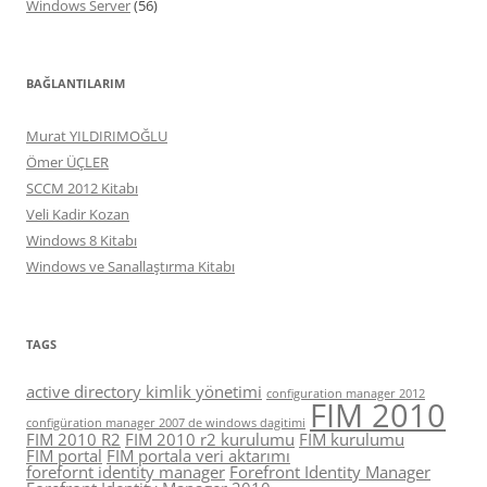
Windows Server
(56)
BAĞLANTILARIM
Murat YILDIRIMOĞLU
Ömer ÜÇLER
SCCM 2012 Kitabı
Veli Kadir Kozan
Windows 8 Kitabı
Windows ve Sanallaştırma Kitabı
TAGS
active directory kimlik yönetimi
configuration manager 2012
FIM 2010
configüration manager 2007 de windows dagitimi
FIM 2010 R2
FIM 2010 r2 kurulumu
FIM kurulumu
FIM portal
FIM portala veri aktarımı
forefornt identity manager
Forefront Identity Manager