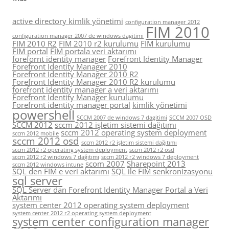
active directory kimlik yönetimi
configuration manager 2012
FIM 2010
configüration manager 2007 de windows dagitimi
FIM 2010 R2
FIM 2010 r2 kurulumu
FIM kurulumu
FIM portal
FIM portala veri aktarımı
forefornt identity manager
Forefront Identity Manager
Forefront Identity Manager 2010
Forefront Identity Manager 2010 R2
Forefront Identity Manager 2010 R2 kurulumu
forefront identity manager a veri aktarımı
Forefront Identity Manager kurulumu
Forefront identity manager portal
kimlik yönetimi
powershell
SCCM 2007 de windows 7 dagitimi
SCCM 2007 OSD
SCCM 2012
sccm 2012 işletim sistemi dağıtımı
sccm 2012 operating system deployment
sccm 2012 mobile
sccm 2012 osd
sccm 2012 r2 işletim sistemi dağıtımı
sccm 2012 r2 operating system deployment
sccm 2012 r2 osd
sccm 2012 r2 windows 7 dağıtımı
sccm 2012 r2 windows 7 deployment
scom 2007
Sharepoint 2013
sccm 2012 windows intune
SQL den FIM e veri aktarımı
SQL ile FIM senkronizasyonu
sql server
SQL Server dan Forefront Identity Manager Portal a Veri
Aktarımı
system center 2012 operating system deployment
system center 2012 r2 operating system deployment
system center configuration manager