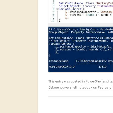
This entry was posted in
PowerShell
and t
Çekme
,
powershell notebook
on
February 