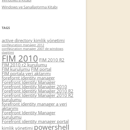
Windows 8 Kitabı
Windows ve Sanallaştırma Kitabı
TAGS
active directory kimlik yönetimi
configuration manager 2012
configüration manager 2007 de windows
dagitimi
FIM 2010
FIM 2010 R2
FIM 2010 r2 kurulumu
FIM kurulumu
FIM portal
FIM portala veri aktarımı
forefornt identity manager
Forefront Identity Manager
Forefront Identity Manager 2010
Forefront Identity Manager 2010 R2
Forefront Identity Manager 2010 R2
kurulumu
forefront identity manager a veri
aktarımı
Forefront Identity Manager
kurulumu
Forefront identity manager portal
powershell
kimlik yönetimi