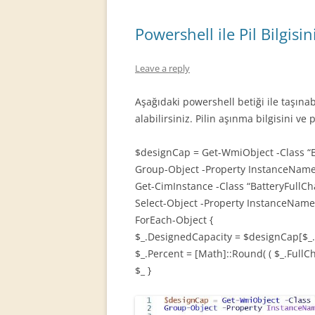
Powershell ile Pil Bilgis
Leave a reply
Aşağıdaki powershell betiği ile taşınabi
alabilirsiniz. Pilin aşınma bilgisini ve 
$designCap = Get-WmiObject -Class “
Group-Object -Property InstanceName
Get-CimInstance -Class “BatteryFull
Select-Object -Property InstanceName
ForEach-Object {
$_.DesignedCapacity = $designCap[$_
$_.Percent = [Math]::Round( ( $_.Full
$_ }