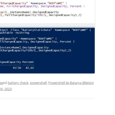
agged
battery check
,
powershell
,
Powershell ile Batarya Bilgisini
16, 2023
.