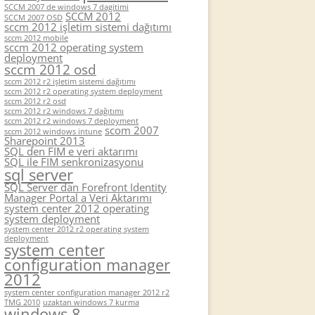
SCCM 2007 de windows 7 dagitimi
SCCM 2012
SCCM 2007 OSD
sccm 2012 işletim sistemi dağıtımı
sccm 2012 mobile
sccm 2012 operating system
deployment
sccm 2012 osd
sccm 2012 r2 işletim sistemi dağıtımı
sccm 2012 r2 operating system deployment
sccm 2012 r2 osd
sccm 2012 r2 windows 7 dağıtımı
sccm 2012 r2 windows 7 deployment
scom 2007
sccm 2012 windows intune
Sharepoint 2013
SQL den FIM e veri aktarımı
SQL ile FIM senkronizasyonu
sql server
SQL Server dan Forefront Identity
Manager Portal a Veri Aktarımı
system center 2012 operating
system deployment
system center 2012 r2 operating system
deployment
system center
configuration manager
2012
system center configuration manager 2012 r2
TMG 2010
uzaktan windows 7 kurma
windows 8