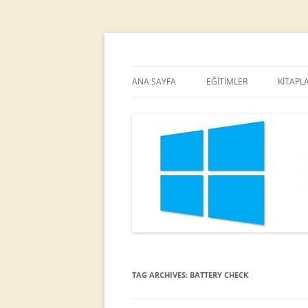
MCT
Ortaç DEMİREL
ANA SAYFA
EĞİTİMLER
KİTAPL
TAG ARCHIVES:
BATTERY CHECK