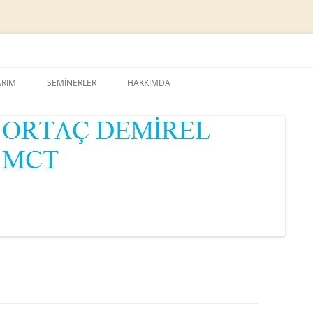
Skip
to
ARIM
SEMİNERLER
HAKKIMDA
content