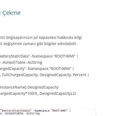
ini Çekme
lir bilgisayarınızın pil kapasitesi hakkında bilgi
pil değiştirme zamanı gibi bilgiler edinilebilir.
BatteryStaticData” -Namespace “ROOT\WMI” |
 -AsHashTable -AsString
ChargedCapacity” -Namespace “ROOT\WMI” |
, FullChargedCapacity, DesignedCapacity, Percent |
.InstanceName].DesignedCapacity
ChargedCapacity*100/$_.DesignedCapacity),2)