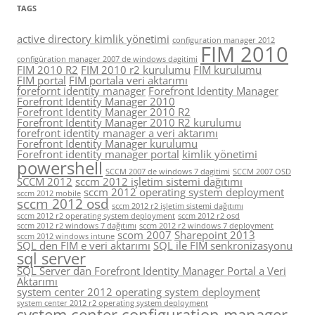
TAGS
active directory kimlik yönetimi
configuration manager 2012
FIM 2010
configüration manager 2007 de windows dagitimi
FIM 2010 R2
FIM 2010 r2 kurulumu
FIM kurulumu
FIM portal
FIM portala veri aktarımı
forefornt identity manager
Forefront Identity Manager
Forefront Identity Manager 2010
Forefront Identity Manager 2010 R2
Forefront Identity Manager 2010 R2 kurulumu
forefront identity manager a veri aktarımı
Forefront Identity Manager kurulumu
Forefront identity manager portal
kimlik yönetimi
powershell
SCCM 2007 de windows 7 dagitimi
SCCM 2007 OSD
SCCM 2012
sccm 2012 işletim sistemi dağıtımı
sccm 2012 operating system deployment
sccm 2012 mobile
sccm 2012 osd
sccm 2012 r2 işletim sistemi dağıtımı
sccm 2012 r2 operating system deployment
sccm 2012 r2 osd
sccm 2012 r2 windows 7 dağıtımı
sccm 2012 r2 windows 7 deployment
scom 2007
Sharepoint 2013
sccm 2012 windows intune
SQL den FIM e veri aktarımı
SQL ile FIM senkronizasyonu
sql server
SQL Server dan Forefront Identity Manager Portal a Veri
Aktarımı
system center 2012 operating system deployment
system center 2012 r2 operating system deployment
system center configuration manager