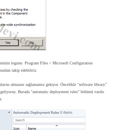
leminin logunu Program Files > Microsoft Configuration
ından takip edebiliriz.
rını almasını sağlamamız gekiyor. Öncelikle “software library”
eliyoruz. Burada “automatic deployment rules” bölümü vardır.
z.