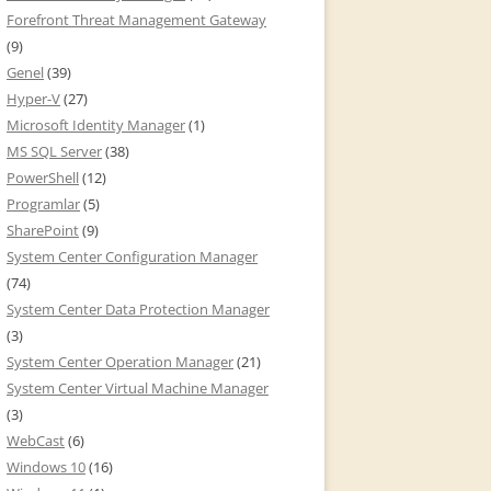
Forefront Threat Management Gateway
(9)
Genel
(39)
Hyper-V
(27)
Microsoft Identity Manager
(1)
MS SQL Server
(38)
PowerShell
(12)
Programlar
(5)
SharePoint
(9)
System Center Configuration Manager
(74)
System Center Data Protection Manager
(3)
System Center Operation Manager
(21)
System Center Virtual Machine Manager
(3)
WebCast
(6)
Windows 10
(16)