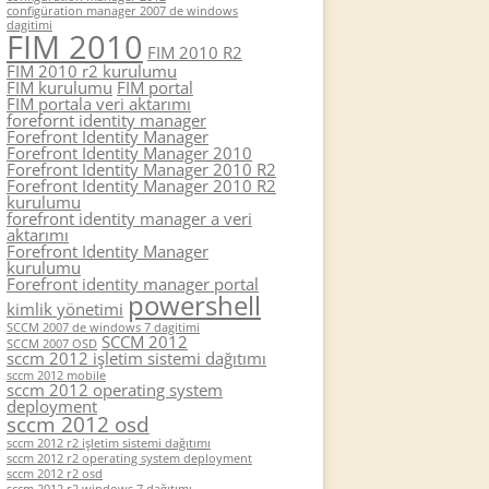
configüration manager 2007 de windows
dagitimi
FIM 2010
FIM 2010 R2
FIM 2010 r2 kurulumu
FIM kurulumu
FIM portal
FIM portala veri aktarımı
forefornt identity manager
Forefront Identity Manager
Forefront Identity Manager 2010
Forefront Identity Manager 2010 R2
Forefront Identity Manager 2010 R2
kurulumu
forefront identity manager a veri
aktarımı
Forefront Identity Manager
kurulumu
Forefront identity manager portal
powershell
kimlik yönetimi
SCCM 2007 de windows 7 dagitimi
SCCM 2012
SCCM 2007 OSD
sccm 2012 işletim sistemi dağıtımı
sccm 2012 mobile
sccm 2012 operating system
deployment
sccm 2012 osd
sccm 2012 r2 işletim sistemi dağıtımı
sccm 2012 r2 operating system deployment
sccm 2012 r2 osd