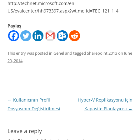
http://technet.microsoft.com/en-
US/evalcenter/hh973397.aspx?wt.mc_id=TEC_121_1_4
Paylaş
This entry was posted in
Genel
and tagged
Sharepoint 2013
on
June
29, 2014
.
Post
←
Kullanıcının Profil
Hyper-V Replikasyonu için
navigation
Dosyasının Değiştirilmesi
Kapasite Planlayıcısı
→
Leave a reply
Default Comments (0)
Facebook Comments