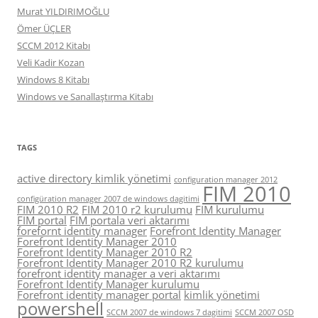
Murat YILDIRIMOĞLU
Ömer ÜÇLER
SCCM 2012 Kitabı
Veli Kadir Kozan
Windows 8 Kitabı
Windows ve Sanallaştırma Kitabı
TAGS
active directory kimlik yönetimi
configuration manager 2012
FIM 2010
configüration manager 2007 de windows dagitimi
FIM 2010 R2
FIM 2010 r2 kurulumu
FIM kurulumu
FIM portal
FIM portala veri aktarımı
forefornt identity manager
Forefront Identity Manager
Forefront Identity Manager 2010
Forefront Identity Manager 2010 R2
Forefront Identity Manager 2010 R2 kurulumu
forefront identity manager a veri aktarımı
Forefront Identity Manager kurulumu
Forefront identity manager portal
kimlik yönetimi
powershell
SCCM 2007 de windows 7 dagitimi
SCCM 2007 OSD