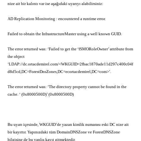
nize ait bir kalıntı var ise aşağıdaki uyarıyı alabilirsiniz:
AD Replication Monitoring : encountered a runtime error.
Failed to obtain the InfrastructureMaster using a well known GUID.
The error returned was: ‘Failed to get the ‘fSMORoleOwner’ attribute from
the object
‘LDAP://dc.ortacdemirel.com/<WKGUID=2fbac1870ade11d297c400c04f
d8d5cd,DC=ForestDnsZones,DC=ecortacdemirel,DC=com>’.
The error returned was: ‘The directory property cannot be found in the
cache. ‘ (0x8000500D)’ (0x8000500D)
Bu uyarı içesinde, WKGUID’de yazan kimlik numarası eski DC nize ait
bir kayıttır. Yapınızdaki tüm DomainDNSZone ve ForestDNSZone
bilgisine de bu yanlış kayıt gitmektedir.