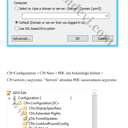
CN=Configuration > CN=Sites > PDC nin bulunduğu bölüm >
CN=servers ı seçiyoruz. “Servers” altından PDC sunucumuzu seçiyoruz.