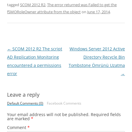
tagged
SCOM 2012 R2
,
The error returned was Failed to get the
fSMORoleOwner attribute from the object
on
June 17, 2014
.
Post
←
SCOM 2012 R2 The script
Windows Server 2012 Active
navigation
AD Replication Monitoring
Directory Recycle Bin
encountered a permissions
Tombstone Ömrünü Uzatma
error
→
Leave a reply
Default Comments (0)
Facebook Comments
Your email address will not be published.
Required fields
are marked
*
Comment
*