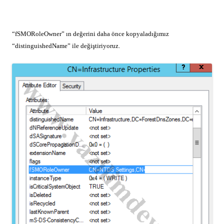
“fSMORoleOwner” ın değerini daha önce kopyaladığımız
“distinguishedName” ile değiştiriyoruz.