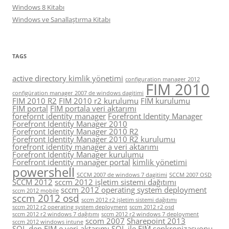
Windows 8 Kitabı
Windows ve Sanallaştırma Kitabı
TAGS
active directory kimlik yönetimi
configuration manager 2012
FIM 2010
configüration manager 2007 de windows dagitimi
FIM 2010 R2
FIM 2010 r2 kurulumu
FIM kurulumu
FIM portal
FIM portala veri aktarımı
forefornt identity manager
Forefront Identity Manager
Forefront Identity Manager 2010
Forefront Identity Manager 2010 R2
Forefront Identity Manager 2010 R2 kurulumu
forefront identity manager a veri aktarımı
Forefront Identity Manager kurulumu
Forefront identity manager portal
kimlik yönetimi
powershell
SCCM 2007 de windows 7 dagitimi
SCCM 2007 OSD
SCCM 2012
sccm 2012 işletim sistemi dağıtımı
sccm 2012 operating system deployment
sccm 2012 mobile
sccm 2012 osd
sccm 2012 r2 işletim sistemi dağıtımı
sccm 2012 r2 operating system deployment
sccm 2012 r2 osd
sccm 2012 r2 windows 7 dağıtımı
sccm 2012 r2 windows 7 deployment
scom 2007
Sharepoint 2013
sccm 2012 windows intune
SQL den FIM e veri aktarımı
SQL ile FIM senkronizasyonu