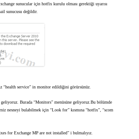
xchange sunucular için hotfix kurulu olması gerektiği uyarısı
ail sunucusu değildir.
z “health service” in monitor edildiğini görürsünüz.
 geliyoruz. Burada “Monitors” menüsüne geliyoruz.Bu bölümde
imiz nesneyi bulabilmek için “Look for” kısmına “hotfix”, “scom
es for Exchange MP are not installed” i bulmalıyız.