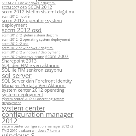
SCCM 2007 de windows 7 dagitimi
SCCM 2012
SCCM 2007 OSD
sccm 2012 işletim sistemi dağıtımı
sccm 2012 mobile
sccm 2012 operating system
deployment
sccm 2012 osd
sccm 2012 r2 işletim sistemi dağıtımı
sccm 2012 r2 operating system deployment
sccm 2012 r2 osd
sccm 2012 r2 windows 7 dağıtımı
sccm 2012 r2 windows 7 deployment
scom 2007
sccm 2012 windows intune
Sharepoint 2013
SQL den FIM e veri aktarımı
SQL ile FIM senkronizasyonu
sql server
SQL Server dan Forefront Identity
Manager Portal a Veri Aktarımı
system center 2012 operating
system deployment
system center 2012 r2 operating system
deployment
system center
configuration manager
2012
system center configuration manager 2012 r2
TMG 2010
uzaktan windows 7 kurma
windows 8