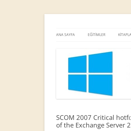
MCT
Ortaç DEMİREL
ANA SAYFA
EĞİTİMLER
KİTAPL
SCOM 2007 Critical hotfıx
of the Exchange Server 