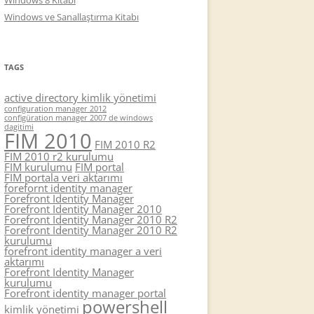
Windows 8 Kitabı
Windows ve Sanallaştırma Kitabı
TAGS
active directory kimlik yönetimi
configuration manager 2012
configüration manager 2007 de windows
dagitimi
FIM 2010
FIM 2010 R2
FIM 2010 r2 kurulumu
FIM kurulumu
FIM portal
FIM portala veri aktarımı
forefornt identity manager
Forefront Identity Manager
Forefront Identity Manager 2010
Forefront Identity Manager 2010 R2
Forefront Identity Manager 2010 R2
kurulumu
forefront identity manager a veri
aktarımı
Forefront Identity Manager
kurulumu
Forefront identity manager portal
powershell
kimlik yönetimi