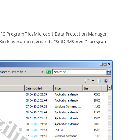
“C:ProgramFilesMicrosoft Data Protection Manager”
Bin klasörünün içerisinde “SetDPMServer” programı