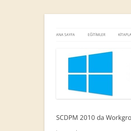
MCT
Ortaç DEMİREL
ANA SAYFA
EĞİTİMLER
KİTAPL
SCDPM 2010 da Workgrou