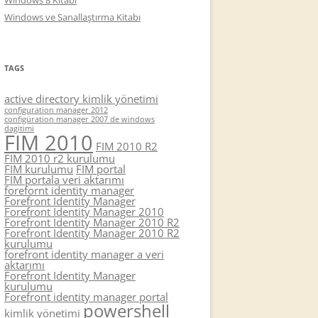
Windows 8 Kitabı
Windows ve Sanallaştırma Kitabı
TAGS
active directory kimlik yönetimi
configuration manager 2012
configüration manager 2007 de windows
dagitimi
FIM 2010
FIM 2010 R2
FIM 2010 r2 kurulumu
FIM kurulumu
FIM portal
FIM portala veri aktarımı
forefornt identity manager
Forefront Identity Manager
Forefront Identity Manager 2010
Forefront Identity Manager 2010 R2
Forefront Identity Manager 2010 R2
kurulumu
forefront identity manager a veri
aktarımı
Forefront Identity Manager
kurulumu
Forefront identity manager portal
powershell
kimlik yönetimi