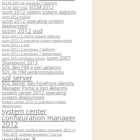
SCCM 2007 de windows 7 dagitimi
SCCM 2012
SCCM 2007 OSD
sccm 2012 işletim sistemi dağıtımı
sccm 2012 mobile
sccm 2012 operating system
deployment
sccm 2012 osd
sccm 2012 r2 işletim sistemi dağıtımı
sccm 2012 r2 operating system deployment
sccm 2012 r2 osd
sccm 2012 r2 windows 7 dağıtımı
sccm 2012 r2 windows 7 deployment
scom 2007
sccm 2012 windows intune
Sharepoint 2013
SQL den FIM e veri aktarımı
SQL ile FIM senkronizasyonu
sql server
SQL Server dan Forefront Identity
Manager Portal a Veri Aktarımı
system center 2012 operating
system deployment
system center 2012 r2 operating system
deployment
system center
configuration manager
2012
system center configuration manager 2012 r2
TMG 2010
uzaktan windows 7 kurma
windows 8