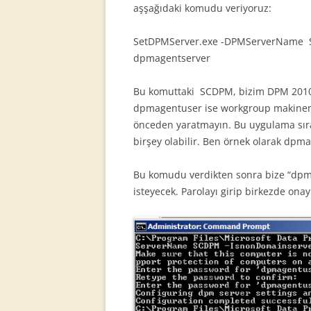
aşşağıdaki komudu veriyoruz:
SetDPMServer.exe -DPMServerName 
dpmagentserver
Bu komuttaki SCDPM, bizim DPM 2010
dpmagentuser ise workgroup makinemizd
önceden yaratmayın. Bu uygulama sıras
birşey olabilir. Ben örnek olarak dpm
Bu komudu verdikten sonra bize “dpma
isteyecek. Parolayı girip birkezde onay