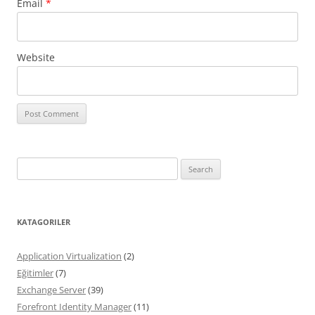
Email
*
Website
Search
for:
KATAGORILER
Application Virtualization
(2)
Eğitimler
(7)
Exchange Server
(39)
Forefront Identity Manager
(11)