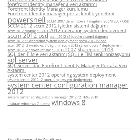
forefront identity manager a veri aktarımı
Forefront Identity Manager kurulumu
Forefront identity manager portal
kimlik yönetimi
powershell
SCCM 2007 de windows 7 dagitimi
SCCM 2007 OSD
SCCM 2012
sccm 2012 işletim sistemi dağıtımı
sccm 2012 operating system deployment
sccm 2012 mobile
sccm 2012 osd
sccm 2012 r2 işletim sistemi dağıtımı
sccm 2012 r2 operating system deployment
sccm 2012 r2 osd
sccm 2012 r2 windows 7 dağıtımı
sccm 2012 r2 windows 7 deployment
scom 2007
Sharepoint 2013
sccm 2012 windows intune
SQL den FIM e veri aktarımı
SQL ile FIM senkronizasyonu
sql server
SQL Server dan Forefront Identity Manager Portal a Veri
Aktarımı
system center 2012 operating system deployment
system center 2012 r2 operating system deployment
system center configuration manager
2012
system center configuration manager 2012 r2
TMG 2010
windows 8
uzaktan windows 7 kurma
Proudly powered by WordPress