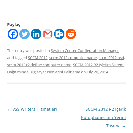
Paylaş
This entry was posted in
System Center Configuration Manager
and tagged
SCCM 2012
,
sccm 2012 computer name
,
sccm 2012 osd
,
sccm 2012 r2 define computer name
,
SCCM 2012 R2 İşletim Sistemi
Dağıtımında Bilgisayar İsimlerini Belirleme
on
July 26, 2014
.
Post
←
VSS Writers Hizmetleri
SCCM 2012 R2 İçerik
navigation
Kütüphanesinin Yerini
Taşıma
→