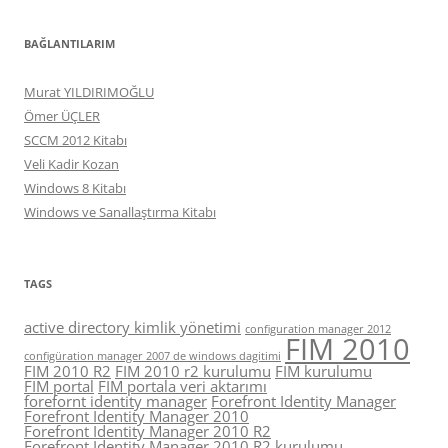
BAĞLANTILARIM
Murat YILDIRIMOĞLU
Ömer ÜÇLER
SCCM 2012 Kitabı
Veli Kadir Kozan
Windows 8 Kitabı
Windows ve Sanallaştırma Kitabı
TAGS
active directory kimlik yönetimi
configuration manager 2012
FIM 2010
configüration manager 2007 de windows dagitimi
FIM 2010 R2
FIM 2010 r2 kurulumu
FIM kurulumu
FIM portal
FIM portala veri aktarımı
forefornt identity manager
Forefront Identity Manager
Forefront Identity Manager 2010
Forefront Identity Manager 2010 R2
Forefront Identity Manager 2010 R2 kurulumu