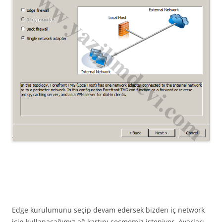
Edge kurulumunu seçip devam edersek bizden iç network
için kullanacağımız ağ kartını seçmemiz isteniyor. Ayarları