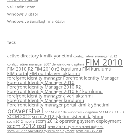
Veli Kadir Kozan
Windows 8 Kitabı
Windows ve Sanallaştırma Kitabı
TAGS
active directory kimlik yönetimi
configuration manager 2012
FIM 2010
configüration manager 2007 de windows dagitimi
FIM 2010 R2
FIM 2010 r2 kurulumu
FIM kurulumu
FIM portal
FIM portala veri aktarımı
forefornt identity manager
Forefront Identity Manager
Forefront Identity Manager 2010
Forefront Identity Manager 2010 R2
Forefront Identity Manager 2010 R2 kurulumu
forefront identity manager a veri aktarımı
Forefront Identity Manager kurulumu
Forefront identity manager portal
kimlik yönetimi
powershell
SCCM 2007 de windows 7 dagitimi
SCCM 2007 OSD
SCCM 2012
sccm 2012 işletim sistemi dağıtımı
sccm 2012 operating system deployment
sccm 2012 mobile
sccm 2012 osd
sccm 2012 r2 işletim sistemi dağıtımı
sccm 2012 r2 operating system deployment
sccm 2012 r2 osd