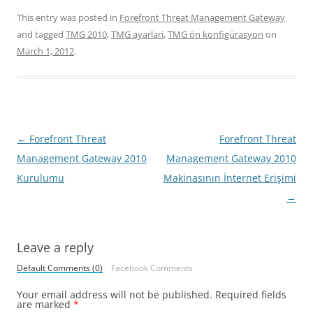
This entry was posted in
Forefront Threat Management Gateway
and tagged
TMG 2010
,
TMG ayarlari
,
TMG ön konfigürasyon
on
March 1, 2012
.
Post
←
Forefront Threat
Forefront Threat
navigation
Management Gateway 2010
Management Gateway 2010
Kurulumu
Makinasının İnternet Erişimi
→
Leave a reply
Default Comments (0)
Facebook Comments
Your email address will not be published.
Required fields
are marked
*