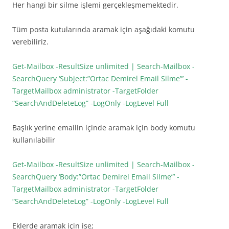
Her hangi bir silme işlemi gerçekleşmemektedir.
Tüm posta kutularında aramak için aşağıdaki komutu
verebiliriz.
Get-Mailbox -ResultSize unlimited | Search-Mailbox -
SearchQuery ‘Subject:”Ortac Demirel Email Silme”’ -
TargetMailbox administrator -TargetFolder
“SearchAndDeleteLog” -LogOnly -LogLevel Full
Başlık yerine emailin içinde aramak için body komutu
kullanılabilir
Get-Mailbox -ResultSize unlimited | Search-Mailbox -
SearchQuery ‘Body:”Ortac Demirel Email Silme”’ -
TargetMailbox administrator -TargetFolder
“SearchAndDeleteLog” -LogOnly -LogLevel Full
Eklerde aramak için ise;