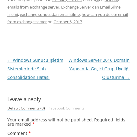
emails from exchange server
,
Exchange Server dan Email Silme
İşlemi
,
exchange sunucudan email silme
,
how can you delete email
from exchange server
on
October 6, 2017
.
Post
←
Windows Sunucu İşletim
Windows Server 2016 Domain
navigation
Sistemlerinde Slab
Yapısında Geçici Grup Üyeliği
Consolidation Hatası
Oluşturma
→
Leave a reply
Default Comments (0)
Facebook Comments
Your email address will not be published.
Required fields
are marked
*
Comment
*