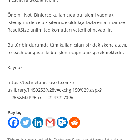
Önemli Not: Binlerce kullanıcıda bu işlemi yapmak
istediğinizde ve o kişilerinde oldukça fazla emaili var ise
ResultSize unlimited komutları yeterli olmayabilir.
Bu tür bir durumda tüm kullanıcıları bir değişkene atayıp
foreach döngüsü ile bu işlemi yapmanız gerekmektedir.
Kaynak:
https://technet.microsoft.com/tr-
tr/library/ff459253%28v=exchg.150%29.aspx?
f=255&MSPPError=-2147217396
Paylaş
This entry was posted in
Exchange Server
and tagged
deleting