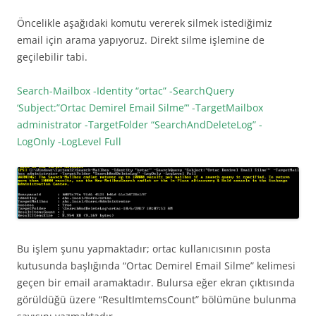
Öncelikle aşağıdaki komutu vererek silmek istediğimiz
email için arama yapıyoruz. Direkt silme işlemine de
geçilebilir tabi.
Search-Mailbox -Identity “ortac” -SearchQuery
‘Subject:”Ortac Demirel Email Silme”‘ -TargetMailbox
administrator -TargetFolder “SearchAndDeleteLog” -
LogOnly -LogLevel Full
Bu işlem şunu yapmaktadır; ortac kullanıcısının posta
kutusunda başlığında “Ortac Demirel Email Silme” kelimesi
geçen bir email aramaktadır. Bulursa eğer ekran çıktısında
görüldüğü üzere “ResultImtemsCount” bölümüne bulunma