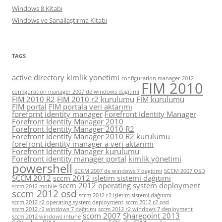
Windows 8 Kitabı
Windows ve Sanallaştırma Kitabı
TAGS
active directory kimlik yönetimi
configuration manager 2012
FIM 2010
configüration manager 2007 de windows dagitimi
FIM 2010 R2
FIM 2010 r2 kurulumu
FIM kurulumu
FIM portal
FIM portala veri aktarımı
forefornt identity manager
Forefront Identity Manager
Forefront Identity Manager 2010
Forefront Identity Manager 2010 R2
Forefront Identity Manager 2010 R2 kurulumu
forefront identity manager a veri aktarımı
Forefront Identity Manager kurulumu
Forefront identity manager portal
kimlik yönetimi
powershell
SCCM 2007 de windows 7 dagitimi
SCCM 2007 OSD
SCCM 2012
sccm 2012 işletim sistemi dağıtımı
sccm 2012 operating system deployment
sccm 2012 mobile
sccm 2012 osd
sccm 2012 r2 işletim sistemi dağıtımı
sccm 2012 r2 operating system deployment
sccm 2012 r2 osd
sccm 2012 r2 windows 7 dağıtımı
sccm 2012 r2 windows 7 deployment
scom 2007
Sharepoint 2013
sccm 2012 windows intune