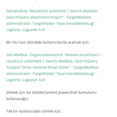
Get-Mailbox -ResultSize unlimited | Search-Mailbox -
SearchQuery attachment:trojan* -TargetMailbox
administrator -TargetFolder “SearchAndDeleteLog” -
LogOnly -LogLevel Full
Bir OU nun altındaki kullanıcılarda aramak için;
Get-Mailbox -OrganizationalUnit “domain.local/Users” -
resultsize unlimited | Search-Mailbox -SearchQuery
‘Subject:”Ortac Demirel Email Silme”’ -TargetMailbox
administrator -TargetFolder “SearchAndDeleteLog” -
LogOnly -LogLevel Full
Silmek için ise DeleteContent powershell komutunu
kullanacağız.
Tek bir kullanıcıdan silmek için;