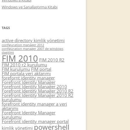
Windows 8 Kitabı
Windows ve Sanallaştırma Kitabı
TAGS
active directory kimlik yönetimi
configuration manager 2012
configüration manager 2007 de windows
dagitimi
FIM 2010
FIM 2010 R2
FIM 2010 r2 kurulumu
FIM kurulumu
FIM portal
FIM portala veri aktarımı
forefornt identity manager
Forefront Identity Manager
Forefront Identity Manager 2010
Forefront Identity Manager 2010 R2
Forefront Identity Manager 2010 R2
kurulumu
forefront identity manager a veri
aktarımı
Forefront Identity Manager
kurulumu
Forefront identity manager portal
powershell
kimlik yönetimi