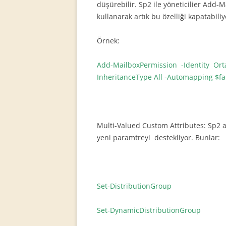
düşürebilir. Sp2 ile yöneticilier Add
kullanarak artık bu özelliği kapatabiliy
Örnek:
Add-MailboxPermission -Identity Orta
InheritanceType All -Automapping $fa
Multi-Valued Custom Attributes: Sp2 art
yeni paramtreyi destekliyor. Bunlar:
Set-DistributionGroup
Set-DynamicDistributionGroup