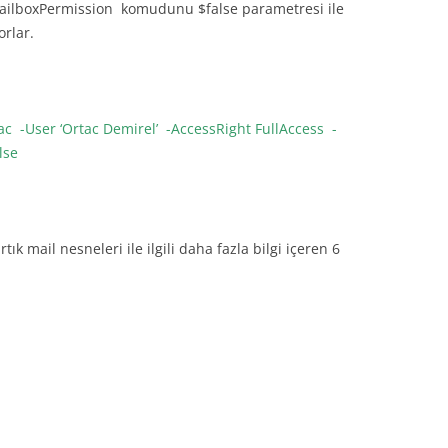
-MailboxPermission komudunu $false parametresi ile
orlar.
c -User ‘Ortac Demirel’ -AccessRight FullAccess -
lse
ık mail nesneleri ile ilgili daha fazla bilgi içeren 6