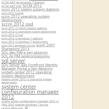
SCCM 2007 de windows 7 dagitimi
SCCM 2012
SCCM 2007 OSD
sccm 2012 işletim sistemi dağıtımı
sccm 2012 mobile
sccm 2012 operating system
deployment
sccm 2012 osd
sccm 2012 r2 işletim sistemi dağıtımı
sccm 2012 r2 operating system deployment
sccm 2012 r2 osd
sccm 2012 r2 windows 7 dağıtımı
sccm 2012 r2 windows 7 deployment
scom 2007
sccm 2012 windows intune
Sharepoint 2013
SQL den FIM e veri aktarımı
SQL ile FIM senkronizasyonu
sql server
SQL Server dan Forefront Identity
Manager Portal a Veri Aktarımı
system center 2012 operating
system deployment
system center 2012 r2 operating system
deployment
system center
configuration manager
2012
system center configuration manager 2012 r2
TMG 2010
uzaktan windows 7 kurma
windows 8