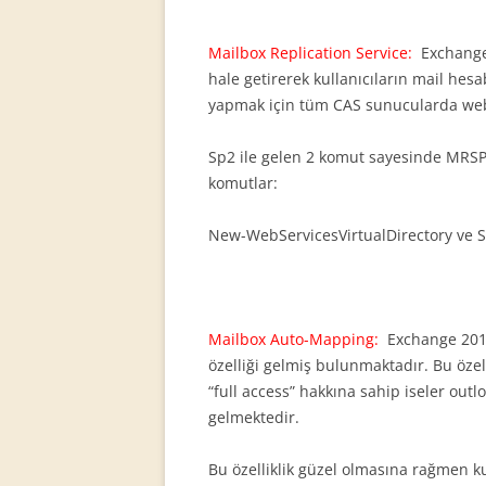
Mailbox Replication Service:
Exchange
hale getirerek kullanıcıların mail hesa
yapmak için tüm CAS sunucularda web.
Sp2 ile gelen 2 komut sayesinde MRSPr
komutlar:
New-WebServicesVirtualDirectory ve S
Mailbox Auto-Mapping:
Exchange 2010 
özelliği gelmiş bulunmaktadır. Bu özel
“full access” hakkına sahip iseler outl
gelmektedir.
Bu özelliklik güzel olmasına rağmen k