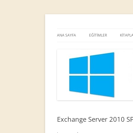
MCT
Ortaç DEMİREL
ANA SAYFA
EĞİTİMLER
KİTAPL
Exchange Server 2010 SP2