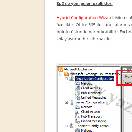
Sp2 ile yeni gelen özellikler:
Hybrid Configuration Wizard:
Microsof
özelliktir. Office 365 ile sunucularım
bulutu üstünde barındırabiliriz.Exchn
kolaylaştıran bir sihirbazdır.