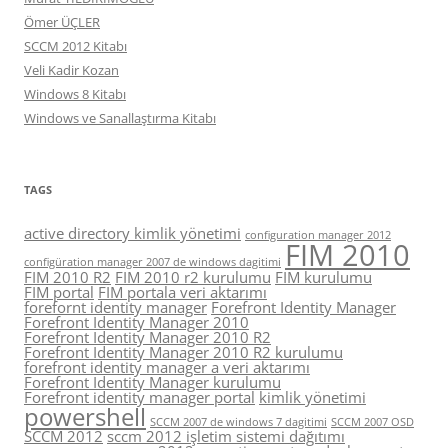
Ömer ÜÇLER
SCCM 2012 Kitabı
Veli Kadir Kozan
Windows 8 Kitabı
Windows ve Sanallaştırma Kitabı
TAGS
active directory kimlik yönetimi
configuration manager 2012
FIM 2010
configüration manager 2007 de windows dagitimi
FIM 2010 R2
FIM 2010 r2 kurulumu
FIM kurulumu
FIM portal
FIM portala veri aktarımı
forefornt identity manager
Forefront Identity Manager
Forefront Identity Manager 2010
Forefront Identity Manager 2010 R2
Forefront Identity Manager 2010 R2 kurulumu
forefront identity manager a veri aktarımı
Forefront Identity Manager kurulumu
Forefront identity manager portal
kimlik yönetimi
powershell
SCCM 2007 de windows 7 dagitimi
SCCM 2007 OSD
SCCM 2012
sccm 2012 işletim sistemi dağıtımı