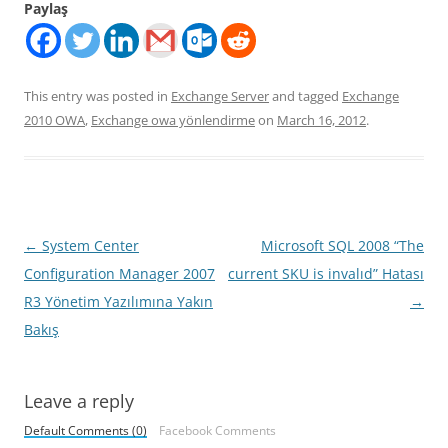
Paylaş
This entry was posted in
Exchange Server
and tagged
Exchange
2010 OWA
,
Exchange owa yönlendirme
on
March 16, 2012
.
Post
←
System Center
Microsoft SQL 2008 “The
navigation
Configuration Manager 2007
current SKU is invalıd” Hatası
R3 Yönetim Yazılımına Yakın
→
Bakış
Leave a reply
Default Comments (0)
Facebook Comments