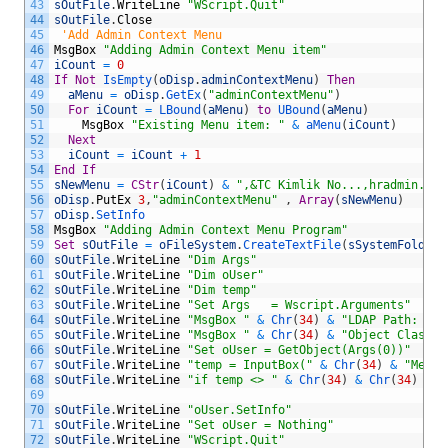
43
sOutFile
.
WriteLine
"WScript.Quit"
44
sOutFile
.
Close
45
'Add Admin Context Menu
46
MsgBox
"Adding Admin Context Menu item"
47
iCount
=
0
48
If
Not
IsEmpty
(
oDisp
.
adminContextMenu
)
Then
49
aMenu
=
oDisp
.
GetEx
(
"adminContextMenu"
)
50
For
iCount
=
LBound
(
aMenu
)
to
UBound
(
aMenu
)
51
MsgBox
"Existing Menu item: "
&
aMenu
(
iCount
)
52
Next
53
iCount
=
iCount
+
1
54
End
If
55
sNewMenu
=
CStr
(
iCount
)
&
",&TC Kimlik No...,hradmin.vbs
56
oDisp
.
PutEx
3
,
"adminContextMenu"
,
Array
(
sNewMenu
)
57
oDisp
.
SetInfo
58
MsgBox
"Adding Admin Context Menu Program"
59
Set
sOutFile
=
oFileSystem
.
CreateTextFile
(
sSystemFolder
60
sOutFile
.
WriteLine
"Dim Args"
61
sOutFile
.
WriteLine
"Dim oUser"
62
sOutFile
.
WriteLine
"Dim temp"
63
sOutFile
.
WriteLine
"Set Args   = Wscript.Arguments"
64
sOutFile
.
WriteLine
"MsgBox "
&
Chr
(
34
)
&
"LDAP Path: "
&
65
sOutFile
.
WriteLine
"MsgBox "
&
Chr
(
34
)
&
"Object Class: 
66
sOutFile
.
WriteLine
"Set oUser = GetObject(Args(0))"
67
sOutFile
.
WriteLine
"temp = InputBox("
&
Chr
(
34
)
&
"Mevcu
68
sOutFile
.
WriteLine
"if temp <> "
&
Chr
(
34
)
&
Chr
(
34
)
&
"
69
70
sOutFile
.
WriteLine
"oUser.SetInfo"
71
sOutFile
.
WriteLine
"Set oUser = Nothing"
72
sOutFile
.
WriteLine
"WScript.Quit"