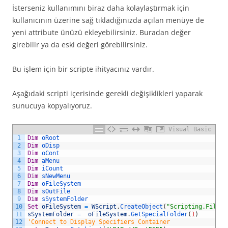
İsterseniz kullanımını biraz daha kolaylaştırmak için
kullanıcının üzerine sağ tıkladığınızda açılan menüye de
yeni attribute ünüzü ekleyebilirsiniz. Buradan değer
girebilir ya da eski değeri görebilirsiniz.
Bu işlem için bir scripte ihityacınız vardır.
Aşağıdaki scripti içerisinde gerekli değişiklikleri yaparak
sunucuya kopyalıyoruz.
Visual Basic
1
Dim
oRoot
2
Dim
oDisp
3
Dim
oCont
4
Dim
aMenu
5
Dim
iCount
6
Dim
sNewMenu
7
Dim
oFileSystem
8
Dim
sOutFile
9
Dim
sSystemFolder
10
Set
oFileSystem
=
WScript
.
CreateObject
(
"Scripting.FileSy
11
sSystemFolder
=
oFileSystem
.
GetSpecialFolder
(
1
)
12
'Connect to Display Specifiers Container