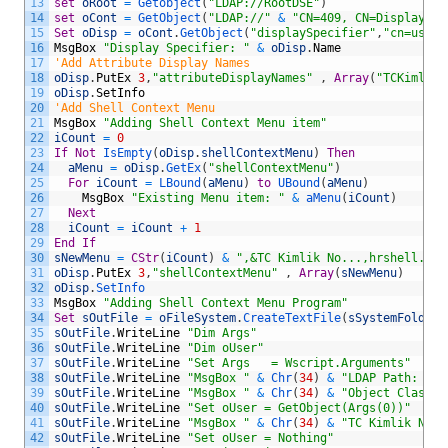
13
set
oRoot
=
Getobject
(
"LDAP://RootDSE"
)
14
set
oCont
=
GetObject
(
"LDAP://"
&
"CN=409, CN=DisplaySpe
15
Set
oDisp
=
oCont
.
GetObject
(
"displaySpecifier"
,
"cn=user-
16
MsgBox
"Display Specifier: "
&
oDisp
.
Name
17
'Add Attribute Display Names
18
oDisp
.
PutEx
3
,
"attributeDisplayNames"
,
Array
(
"TCKimlik,
19
oDisp
.
SetInfo
20
'Add Shell Context Menu
21
MsgBox
"Adding Shell Context Menu item"
22
iCount
=
0
23
If
Not
IsEmpty
(
oDisp
.
shellContextMenu
)
Then
24
aMenu
=
oDisp
.
GetEx
(
"shellContextMenu"
)
25
For
iCount
=
LBound
(
aMenu
)
to
UBound
(
aMenu
)
26
MsgBox
"Existing Menu item: "
&
aMenu
(
iCount
)
27
Next
28
iCount
=
iCount
+
1
29
End
If
30
sNewMenu
=
CStr
(
iCount
)
&
",&TC Kimlik No...,hrshell.vbs
31
oDisp
.
PutEx
3
,
"shellContextMenu"
,
Array
(
sNewMenu
)
32
oDisp
.
SetInfo
33
MsgBox
"Adding Shell Context Menu Program"
34
Set
sOutFile
=
oFileSystem
.
CreateTextFile
(
sSystemFolder
35
sOutFile
.
WriteLine
"Dim Args"
36
sOutFile
.
WriteLine
"Dim oUser"
37
sOutFile
.
WriteLine
"Set Args   = Wscript.Arguments"
38
sOutFile
.
WriteLine
"MsgBox "
&
Chr
(
34
)
&
"LDAP Path: "
&
39
sOutFile
.
WriteLine
"MsgBox "
&
Chr
(
34
)
&
"Object Class: 
40
sOutFile
.
WriteLine
"Set oUser = GetObject(Args(0))"
41
sOutFile
.
WriteLine
"MsgBox "
&
Chr
(
34
)
&
"TC Kimlik No"
42
sOutFile
.
WriteLine
"Set oUser = Nothing"