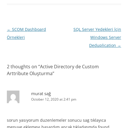
Post
←
SCOM Dashboard
SQL Server Yedekleri İçin
navigation
Örnekleri
Windows Server
Deduplication
→
2 thoughts on “
Active Directory de Custom
Arttribute Oluşturma
”
murat sağ
October 12, 2020 at 2:41 pm
sorun yasıyorum duzenlemeler sonucu sag tıklayıca
menuye eklemeyı basardım ancak tıkladıgımda found