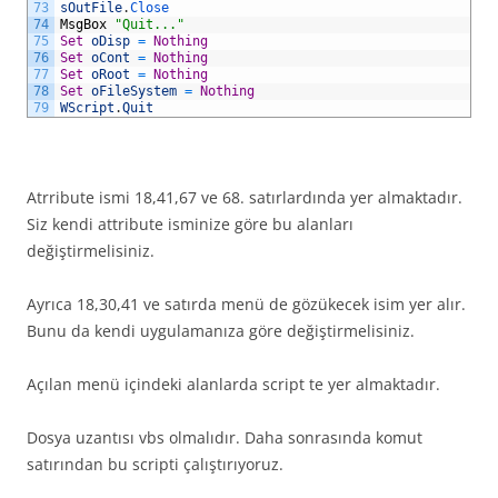
73
sOutFile
.
Close
74
MsgBox
"Quit..."
75
Set
oDisp
=
Nothing
76
Set
oCont
=
Nothing
77
Set
oRoot
=
Nothing
78
Set
oFileSystem
=
Nothing
79
WScript
.
Quit
Atrribute ismi 18,41,67 ve 68. satırlardında yer almaktadır.
Siz kendi attribute isminize göre bu alanları
değiştirmelisiniz.
Ayrıca 18,30,41 ve satırda menü de gözükecek isim yer alır.
Bunu da kendi uygulamanıza göre değiştirmelisiniz.
Açılan menü içindeki alanlarda script te yer almaktadır.
Dosya uzantısı vbs olmalıdır. Daha sonrasında komut
satırından bu scripti çalıştırıyoruz.