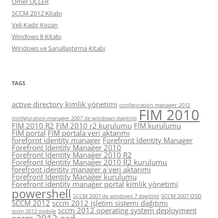
Ömer ÜÇLER
SCCM 2012 Kitabı
Veli Kadir Kozan
Windows 8 Kitabı
Windows ve Sanallaştırma Kitabı
TAGS
active directory kimlik yönetimi
configuration manager 2012
FIM 2010
configüration manager 2007 de windows dagitimi
FIM 2010 R2
FIM 2010 r2 kurulumu
FIM kurulumu
FIM portal
FIM portala veri aktarımı
forefornt identity manager
Forefront Identity Manager
Forefront Identity Manager 2010
Forefront Identity Manager 2010 R2
Forefront Identity Manager 2010 R2 kurulumu
forefront identity manager a veri aktarımı
Forefront Identity Manager kurulumu
Forefront identity manager portal
kimlik yönetimi
powershell
SCCM 2007 de windows 7 dagitimi
SCCM 2007 OSD
SCCM 2012
sccm 2012 işletim sistemi dağıtımı
sccm 2012 operating system deployment
sccm 2012 mobile